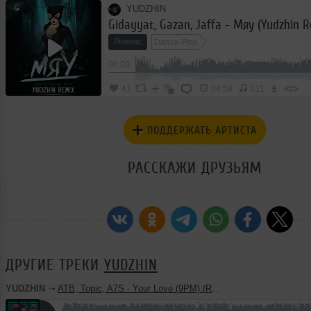
YUDZHIN
Gidayyat, Gazan, Jaffa - Мяу (Yudzhin R
Ремикс
Dance-Pop
00:00
</>
41
04:58
511
ПОДДЕРЖАТЬ АРТИСТА
РАССКАЖИ ДРУЗЬЯМ
ДРУГИЕ ТРЕКИ
YUDZHIN
YUDZHIN
➝
ATB, Topic, A7S - Your Love (9PM) (Ramirez & Yudzhin Radio Remix)