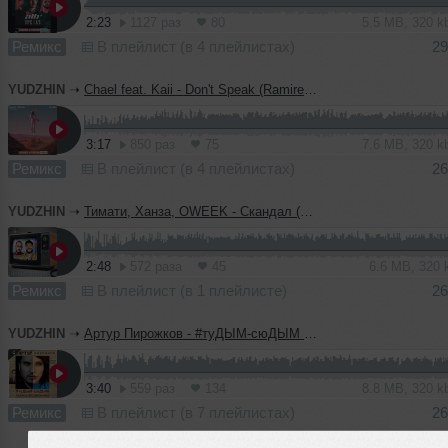
2:23
1127 раз
80
5.5 MB, 320 
Ремикс
В плейлист (в 4 плейлистах)
29
YUDZHIN
➝
Chael feat. Kaii - Don't Speak (Ramirez & Yudzhin Remix)
3:17
850 раз
75
7.6 MB, 320 
Ремикс
В плейлист (в 4 плейлистах)
26
YUDZHIN
➝
Тимати, Ханза, OWEEK - Скандал (Yudzhin & Serg Shenon Remix)
2:48
572 раза
45
6.6 MB, 320
Ремикс
В плейлист (в 1 плейлисте)
26
YUDZHIN
➝
Артур Пирожков - #туДЫМ-сюДЫМ (Yudzhin & Serg Shenon Remix)
3:40
559 раз
134
8.8 MB, 320 
Ремикс
В плейлист (в 7 плейлистах)
26