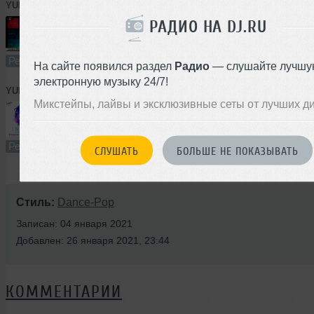
YUDZHIN
➝
Monatik, Lida Lee, Nino - Ритмо Love (Yudzhin & Serg Shenon Remix)
РАДИО НА DJ.RU
3:48
311 раз
31
8.8 MB, 320
Ремикс
В плейлист
26
На сайте появился раздел
Радио
— слушайте лучшу
электронную музыку 24/7!
YUDZHIN
➝
Indila - Derniere Danse (Yudzhin & Serg Shenon Radio Remix)
Микстейпы, лайвы и эксклюзивные сеты от лучших д
2:39
435 раз
56
6.2 MB, 320
Ремикс
В плейлист (в 2 плейлистах)
26
СЛУШАТЬ
БОЛЬШЕ НЕ ПОКАЗЫВАТЬ
Стиль:
Dance-Pop
Записан: 04 января 2021
Добавлен: 26 января 2021, 23:44
КОММЕНТАРИИ