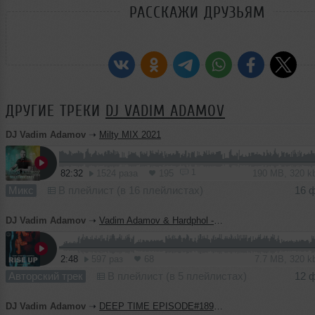
РАССКАЖИ ДРУЗЬЯМ
ДРУГИЕ ТРЕКИ
DJ VADIM ADAMOV
DJ Vadim Adamov
➝
Milty MIX 2021
1
82:32
1524 раза
195
190 MB, 320 
Микс
В плейлист (в 16 плейлистах)
16 
DJ Vadim Adamov
➝
Vadim Adamov & Hardphol - Rise Up
2:48
597 раз
68
7.7 MB, 320 
Авторский трек
В плейлист (в 5 плейлистах)
12 
DJ Vadim Adamov
➝
DEEP TIME EPISODE#189 [Record Deep] (11-02-2021)