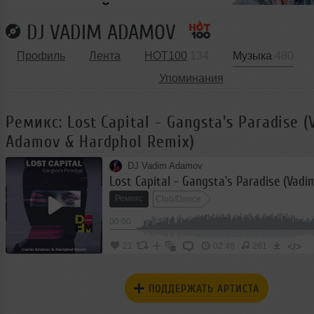
DJ VADIM ADAMOV
Профиль
Лента
HOT100
134
Музыка
480
Упоминания
Ремикс: Lost Capital - Gangsta's Paradise 
Adamov & Hardphol Remix)
DJ Vadim Adamov
Ремикс
Club/Dance
00:00
</>
21
02:48
261
ПОДДЕРЖАТЬ АРТИСТА