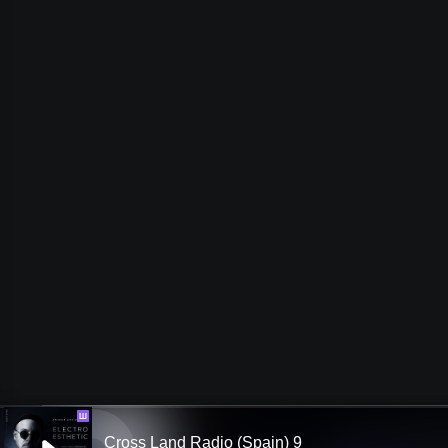
Ш
Cross Land Radio (Spain) 9