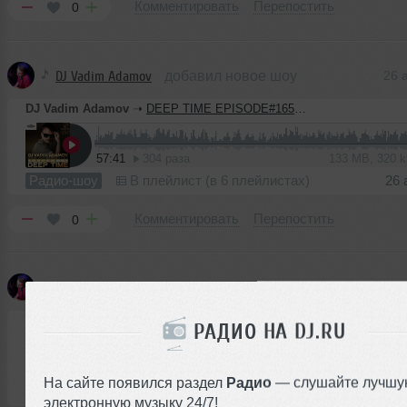
Комментировать
Перепостить
0
DJ Vadim Adamov
добавил новое шоу
26 
DJ Vadim Adamov
➝
DEEP TIME EPISODE#165 [Record Deep] (27-08-2020)
57:41
304 раза
133 MB, 320 
Радио-шоу
В плейлист (в 6 плейлистах)
26 
Комментировать
Перепостить
0
DJ Vadim Adamov
добавил новое шоу
20 
DJ Vadim Adamov
➝
DEEP TIME EPISODE#164 [Record Deep] (20-08-2020)
РАДИО НА DJ.RU
59:16
416 раз
137 MB, 320 
На сайте появился раздел
Радио
— слушайте лучшу
Радио-шоу
В плейлист (в 3 плейлистах)
20 
электронную музыку 24/7!