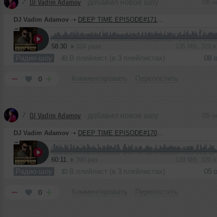
DJ Vadim Adamov
добавил новое шоу
08 о
DJ Vadim Adamov
➝
DEEP TIME EPISODE#171 [Record Deep] (08-10-2020)
58:30
324 раза
135 MB, 320 
Радио-шоу
В плейлист (в 3 плейлистах)
08 
Комментировать
Перепостить
0
DJ Vadim Adamov
добавил новое шоу
05 о
DJ Vadim Adamov
➝
DEEP TIME EPISODE#170 [Record Deep] (01-10-2020)
60:11
390 раз
139 MB, 320 
Радио-шоу
В плейлист (в 3 плейлистах)
05 
Комментировать
Перепостить
0