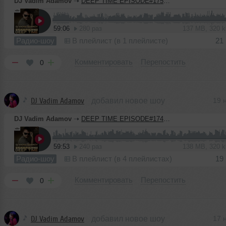
DJ Vadim Adamov
➝
DEEP TIME EPISODE#175 [Record Deep] (05-11-2020)
59:06
280 раз
137 MB, 320 
Радио-шоу
В плейлист (в 1 плейлисте)
21
Комментировать
Перепостить
0
DJ Vadim Adamov
добавил новое шоу
19 
DJ Vadim Adamov
➝
DEEP TIME EPISODE#174 [Record Deep] (29-10-2020)
59:53
240 раз
138 MB, 320 
Радио-шоу
В плейлист (в 4 плейлистах)
19
Комментировать
Перепостить
0
DJ Vadim Adamov
добавил новое шоу
17 