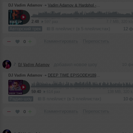
DJ Vadim Adamov
➝
Vadim Adamov & Hardphol - Rise Up
2:48
597 раз
7.7 MB, 320 k
Авторский трек
В плейлист (в 5 плейлистах)
12 ф
Комментировать
Перепостить
0
DJ Vadim Adamov
добавил новое шоу
10 ф
DJ Vadim Adamov
➝
DEEP TIME EPISODE#189 [Record Deep] (11-02-2021)
59:40
614 раз
138 MB, 320 
Радио-шоу
В плейлист (в 3 плейлистах)
10 ф
Комментировать
Перепостить
0