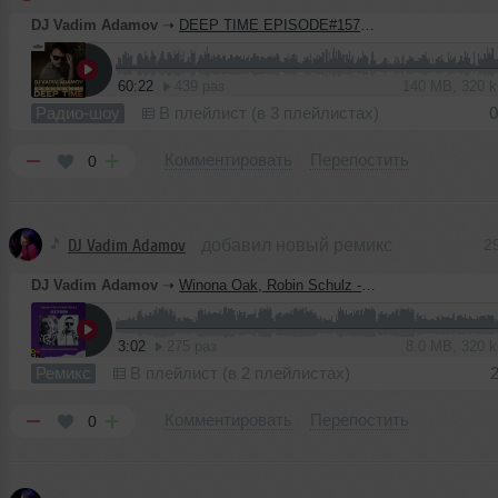
DJ Vadim Adamov
➝
DEEP TIME EPISODE#157 [Record Deep] (02-07-2020)
60:22
439 раз
140 MB, 320 
Радио-шоу
В плейлист (в 3 плейлистах)
0
Комментировать
Перепостить
0
DJ Vadim Adamov
добавил новый ремикс
2
DJ Vadim Adamov
➝
Winona Oak, Robin Schulz - Oxygen (Vadim Adamov & Hardphol Remix)
3:02
275 раз
8.0 MB, 320 
Ремикс
В плейлист (в 2 плейлистах)
Комментировать
Перепостить
0