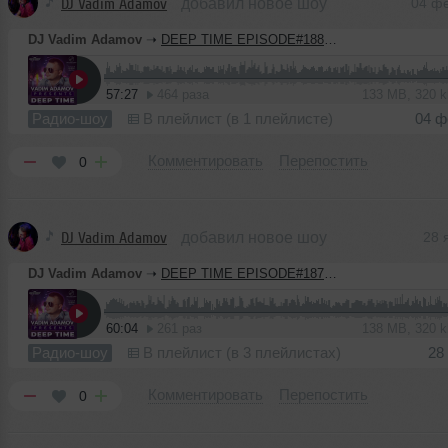
DJ Vadim Adamov
добавил новое шоу
04 ф
DJ Vadim Adamov
➝
DEEP TIME EPISODE#188 [Record Deep] (04-02-2021
57:27
464 раза
133 MB, 320 
Радио-шоу
В плейлист (в 1 плейлисте)
04 ф
Комментировать
Перепостить
0
DJ Vadim Adamov
добавил новое шоу
28 
DJ Vadim Adamov
➝
DEEP TIME EPISODE#187 [Record Deep] (28-01-2021)
60:04
261 раз
138 MB, 320 
Радио-шоу
В плейлист (в 3 плейлистах)
28
Комментировать
Перепостить
0