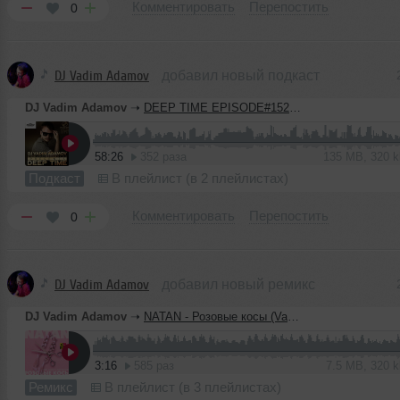
Комментировать
Перепостить
0
DJ Vadim Adamov
добавил новый подкаст
DJ Vadim Adamov
➝
DEEP TIME EPISODE#152 [Record Deep] (28-05-2020)
58:26
352 раза
135 MB, 320 
Подкаст
В плейлист (в 2 плейлистах)
Комментировать
Перепостить
0
DJ Vadim Adamov
добавил новый ремикс
DJ Vadim Adamov
➝
NATAN - Розовые косы (Vadim Adamov & Safiter remix)
3:16
585 раз
7.5 MB, 320 
Ремикс
В плейлист (в 3 плейлистах)