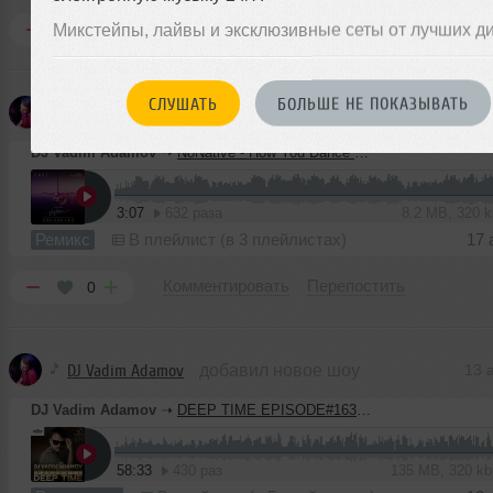
Комментировать
Перепостить
Микстейпы, лайвы и эксклюзивные сеты от лучших д
0
СЛУШАТЬ
БОЛЬШЕ НЕ ПОКАЗЫВАТЬ
DJ Vadim Adamov
добавил новый ремикс
17 
DJ Vadim Adamov
➝
NoNative - How You Dance (Vadim Adamov remix)
3:07
632 раза
8.2 MB, 320 
Ремикс
В плейлист (в 3 плейлистах)
17 
Комментировать
Перепостить
0
DJ Vadim Adamov
добавил новое шоу
13 
DJ Vadim Adamov
➝
DEEP TIME EPISODE#163 [Record Deep] (13-08-2020)
58:33
430 раз
135 MB, 320 k