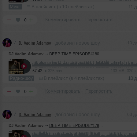
Микс
В плейлист (в 10 плейлистах)
11 
Комментировать
Перепостить
0
DJ Vadim Adamov
добавил новое шоу
10 д
DJ Vadim Adamov
➝
DEEP TIME EPISODE#180 [Record Deep] (10-12-2020)
57:42
325 раз
133 MB, 320 
Радио-шоу
В плейлист (в 4 плейлистах)
10 
Комментировать
Перепостить
0
DJ Vadim Adamov
добавил новое шоу
03 д
DJ Vadim Adamov
➝
DEEP TIME EPISODE#179 [Record Deep] (03-12-2020)