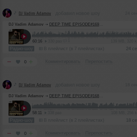
DJ Vadim Adamov
добавил новое шоу
24 се
DJ Vadim Adamov
➝
DEEP TIME EPISODE#169 [Record Deep] (24-09-2020)
1
60:16
330 раз
139 MB, 320 
Радио-шоу
В плейлист (в 7 плейлистах)
24 с
Комментировать
Перепостить
0
DJ Vadim Adamov
добавил новое шоу
18 се
DJ Vadim Adamov
➝
DEEP TIME EPISODE#168 [Record Deep] (17-09-2020)
58:11
338 раз
108 MB, 256 
Радио-шоу
В плейлист (в 2 плейлистах)
18 с
Комментировать
Перепостить
0