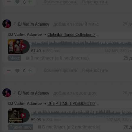
Комментировать
Перепостить
0
DJ Vadim Adamov
добавил новый микс
29 д
DJ Vadim Adamov
➝
Clubnika Dance Collection 2021
61:40
660 раз
142 MB, 320 k
Микс
В плейлист (в 8 плейлистах)
29 
Комментировать
Перепостить
0
DJ Vadim Adamov
добавил новое шоу
26 д
DJ Vadim Adamov
➝
DEEP TIME EPISODE#182 [Record Deep] (24-12-2020)
59:06
334 раза
137 MB, 320 
Радио-шоу
В плейлист (в 2 плейлистах)
26 