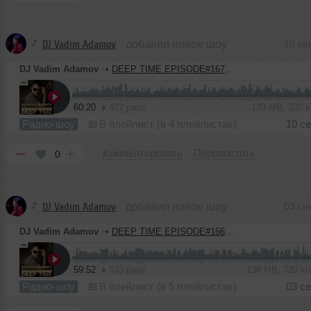
DJ Vadim Adamov
добавил новое шоу
10 се
DJ Vadim Adamov
➝
DEEP TIME EPISODE#167 [Record Deep] (10-09-2020)
60:20
422 раза
139 MB, 320 
Радио-шоу
В плейлист (в 4 плейлистах)
10 с
Комментировать
Перепостить
0
DJ Vadim Adamov
добавил новое шоу
03 се
DJ Vadim Adamov
➝
DEEP TIME EPISODE#166 [Record Deep] (03-09-2020)
59:52
533 раза
138 MB, 320 k
Радио-шоу
В плейлист (в 5 плейлистах)
03 с