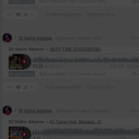
Радио-шоу
В плейлист (в 5 плейлистах)
13 
Комментировать
Перепостить
0
DJ Vadim Adamov
добавил новое шоу
05 
DJ Vadim Adamov
➝
DEEP TIME EPISODE#162 [Record Deep] (06-08-2020)
57:35
536 раз
133 MB, 320 k
Радио-шоу
В плейлист (в 5 плейлистах)
05 
Комментировать
Перепостить
0
DJ Vadim Adamov
добавил новый ремикс
03 
DJ Vadim Adamov
➝
AJ Tracey feat. Mostack - Dinner Guest (Vadim Adamov & Hardphol Remix)
3:21
592 раза
6.3 MB, 256