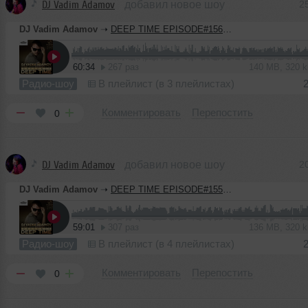
DJ Vadim Adamov
добавил новое шоу
2
DJ Vadim Adamov
➝
DEEP TIME EPISODE#156 [Record Deep] (25-06-2020)
60:34
267 раз
140 MB, 320 
Радио-шоу
В плейлист (в 3 плейлистах)
Комментировать
Перепостить
0
DJ Vadim Adamov
добавил новое шоу
2
DJ Vadim Adamov
➝
DEEP TIME EPISODE#155 [Record Deep] (18-06-2020)
59:01
307 раз
136 MB, 320 
Радио-шоу
В плейлист (в 4 плейлистах)
Комментировать
Перепостить
0