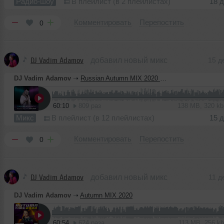
Радио-шоу
В плейлист (в 2 плейлистах)
18 
Комментировать
Перепостить
0
DJ Vadim Adamov
добавил новый микс
15 д
DJ Vadim Adamov
➝
Russian Autumn MIX 2020 Part 1
60:10
809 раз
138 MB, 320 k
Микс
В плейлист (в 12 плейлистах)
15 
Комментировать
Перепостить
0
DJ Vadim Adamov
добавил новый микс
11 д
DJ Vadim Adamov
➝
Autumn MIX 2020
60:54
624 раза
113 MB, 256 k