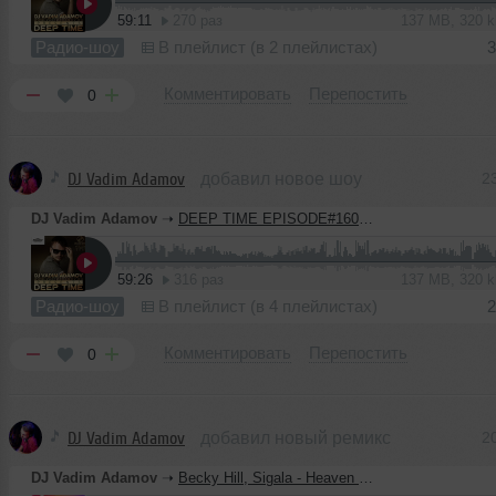
59:11
270 раз
137 MB, 320 
Радио-шоу
В плейлист (в 2 плейлистах)
3
Комментировать
Перепостить
0
DJ Vadim Adamov
добавил новое шоу
2
DJ Vadim Adamov
➝
DEEP TIME EPISODE#160 [Record Deep] (23-07-2020)
59:26
316 раз
137 MB, 320 
Радио-шоу
В плейлист (в 4 плейлистах)
2
Комментировать
Перепостить
0
DJ Vadim Adamov
добавил новый ремикс
2
DJ Vadim Adamov
➝
Becky Hill, Sigala - Heaven On My Mind (Vadim Adamov & Hardphol Remix)