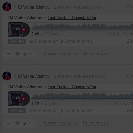
DJ Vadim Adamov
добавил новый ремикс
23 
DJ Vadim Adamov
➝
Lost Capital - Gangsta's Paradise (Vadim Adamov & Hardphol Remix)
2:48
665 раз
5.2 MB, 256 
Ремикс
В плейлист (в 5 плейлистах)
23
Комментировать
Перепостить
0
DJ Vadim Adamov
добавил новый ремикс
23 
DJ Vadim Adamov
➝
Lost Capital - Gangsta's Paradise (Vadim Adamov & Hardphol Remix)
2:48
261 раз
5.2 MB, 256
Ремикс
В плейлист (в 1 плейлисте)
23
Комментировать
Перепостить
0