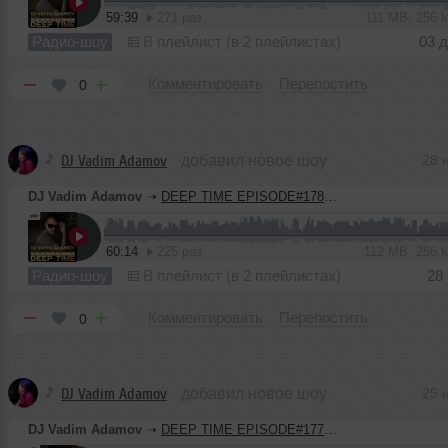
59:39
271 раз
111 MB, 256 
Радио-шоу
В плейлист (в 2 плейлистах)
03 
Комментировать
Перепостить
0
DJ Vadim Adamov
добавил новое шоу
28 
DJ Vadim Adamov
➝
DEEP TIME EPISODE#178 [Record Deep] (26-11-2020)
60:14
225 раз
112 MB, 256 
Радио-шоу
В плейлист (в 2 плейлистах)
28
Комментировать
Перепостить
0
DJ Vadim Adamov
добавил новое шоу
25 
DJ Vadim Adamov
➝
DEEP TIME EPISODE#177 [Record Deep] (19-11-2020)