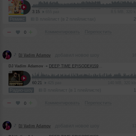
3:15
655 раз
8.5 MB, 320 
Ремикс
В плейлист (в 2 плейлистах)
2
Комментировать
Перепостить
0
DJ Vadim Adamov
добавил новое шоу
1
DJ Vadim Adamov
➝
DEEP TIME EPISODE#159 [Record Deep] (16-07-2020)
60:21
425 раз
140 MB, 320 k
Радио-шоу
В плейлист (в 1 плейлисте)
1
Комментировать
Перепостить
0
DJ Vadim Adamov
добавил новое шоу
1