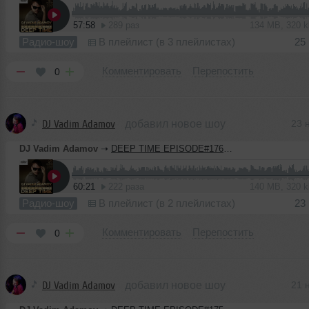
57:58
289 раз
134 MB, 320 
Радио-шоу
В плейлист (в 3 плейлистах)
25
Комментировать
Перепостить
0
DJ Vadim Adamov
добавил новое шоу
23 
DJ Vadim Adamov
➝
DEEP TIME EPISODE#176 [Record Deep] (12-11-2020)
60:21
222 раза
140 MB, 320 
Радио-шоу
В плейлист (в 2 плейлистах)
23
Комментировать
Перепостить
0
DJ Vadim Adamov
добавил новое шоу
21 