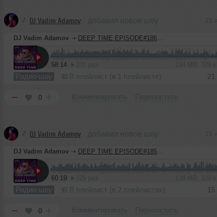
DJ Vadim Adamov
добавил новое шоу
21 
DJ Vadim Adamov
➝
DEEP TIME EPISODE#186 [Record Deep] (21-01-2021)
58:14
231 раз
134 MB, 320 
Радио-шоу
В плейлист (в 1 плейлисте)
21
Комментировать
Перепостить
0
DJ Vadim Adamov
добавил новое шоу
15 
DJ Vadim Adamov
➝
DEEP TIME EPISODE#185 [Record Deep] (14-01-2021)
60:19
329 раз
139 MB, 320 
Радио-шоу
В плейлист (в 2 плейлистах)
15
Комментировать
Перепостить
0