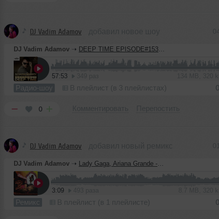
DJ Vadim Adamov
добавил новое шоу
0
DJ Vadim Adamov
➝
DEEP TIME EPISODE#153 [Record Deep] (04-06-2020)
57:53
349 раз
134 MB, 320 
Радио-шоу
В плейлист (в 3 плейлистах)
Комментировать
Перепостить
0
DJ Vadim Adamov
добавил новый ремикс
0
DJ Vadim Adamov
➝
Lady Gaga, Ariana Grande - Rain On Me (Vadim Adamov & Hardphol Remix)
3:09
493 раза
8.7 MB, 320 
Ремикс
В плейлист (в 1 плейлисте)