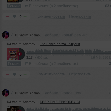
Ремикс
В плейлист (в 2 плейлистах)
03 
Комментировать
Перепостить
0
DJ Vadim Adamov
добавил новый ремикс
3
DJ Vadim Adamov
➝
The Prince Karma - Superstar (Vadim Adamov & Hardphol Remix)
3:17
600 раз
8.9 MB, 320 
Ремикс
В плейлист (в 2 плейлистах)
3
Комментировать
Перепостить
0
DJ Vadim Adamov
добавил новое шоу
3
DJ Vadim Adamov
➝
DEEP TIME EPISODE#161 [Record Deep] (30-07-2020)