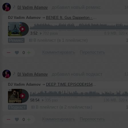
DJ Vadim Adamov
добавил новый ремикс
1
DJ Vadim Adamov
➝
BENEE ft. Gus Dapperton - Supalonely (Vadim Adamov & Hardphol Remix)
3:52
702 раза
8.9 MB, 320 
Ремикс
В плейлист (в 1 плейлисте)
Комментировать
Перепостить
0
DJ Vadim Adamov
добавил новый подкаст
1
DJ Vadim Adamov
➝
DEEP TIME EPISODE#154 [Record Deep] (11-06-2020)
58:54
335 раз
136 MB, 320 
Подкаст
В плейлист (в 2 плейлистах)
Комментировать
Перепостить
0