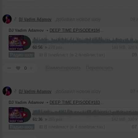
DJ Vadim Adamov
добавил новое шоу
09 
DJ Vadim Adamov
➝
DEEP TIME EPISODE#184 [Record Deep] (07-01-2021)
60:56
278 раз
140 MB, 320 
Радио-шоу
В плейлист (в 2 плейлистах)
09
Комментировать
Перепостить
0
DJ Vadim Adamov
добавил новое шоу
07 
DJ Vadim Adamov
➝
DEEP TIME EPISODE#183 NEW YEAR [Record Deep] (31-12-2020)
61:36
355 раз
142 MB, 320 
Радио-шоу
В плейлист (в 4 плейлистах)
07