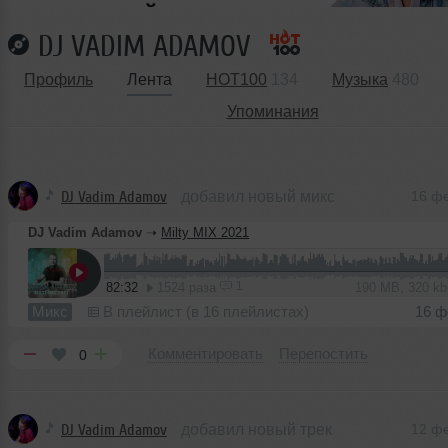
DJ VADIM ADAMOV
Профиль
Лента
HOT100
134
Музыка
480
Упоминания
DJ Vadim Adamov
добавил новый микс
16 ф
DJ Vadim Adamov
➝
Milty MIX 2021
1
82:32
1524 раза
190 MB, 320 k
Микс
В плейлист (в 16 плейлистах)
16 ф
Комментировать
Перепостить
0
DJ Vadim Adamov
добавил новый трек
12 ф