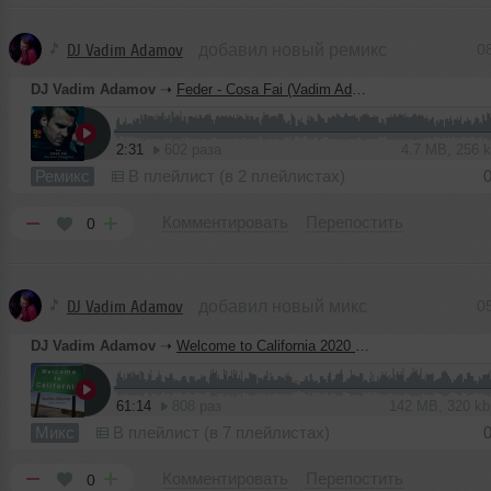
DJ Vadim Adamov
добавил новый ремикс
0
DJ Vadim Adamov
➝
Feder - Cosa Fai (Vadim Adamov & Hardphol Remix)
2:31
602 раза
4.7 MB, 256
Ремикс
В плейлист (в 2 плейлистах)
Комментировать
Перепостить
0
DJ Vadim Adamov
добавил новый микс
0
DJ Vadim Adamov
➝
Welcome to Сalifornia 2020 (Deep Edition)
61:14
808 раз
142 MB, 320 k
Микс
В плейлист (в 7 плейлистах)
Комментировать
Перепостить
0