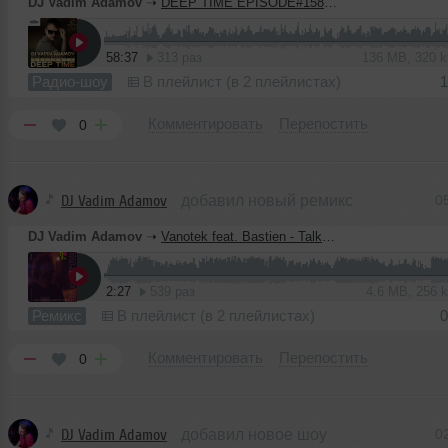
DJ Vadim Adamov
➝
DEEP TIME EPISODE#158 [Record Deep] (09-07-2020)
58:37
313 раз
136 MB, 320 
Радио-шоу
В плейлист (в 2 плейлистах)
1
Комментировать
Перепостить
0
DJ Vadim Adamov
добавил новый ремикс
0
DJ Vadim Adamov
➝
Vanotek feat. Bastien - Talk to Me (Vadim Adamov & Hardphol Remix)
2:27
539 раз
4.6 MB, 256
Ремикс
В плейлист (в 2 плейлистах)
0
Комментировать
Перепостить
0
DJ Vadim Adamov
добавил новое шоу
0