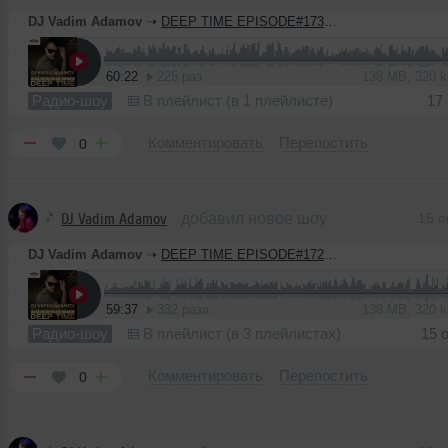
DJ Vadim Adamov
➝
DEEP TIME EPISODE#173 [Record Deep] (22-10-2020)
60:22
225 раз
138 MB, 320 
Радио-шоу
В плейлист (в 1 плейлисте)
17
Комментировать
Перепостить
0
DJ Vadim Adamov
добавил новое шоу
15 о
DJ Vadim Adamov
➝
DEEP TIME EPISODE#172 [Record Deep] (15-10-2020)
59:37
332 раза
138 MB, 320 
Радио-шоу
В плейлист (в 3 плейлистах)
15 
Комментировать
Перепостить
0