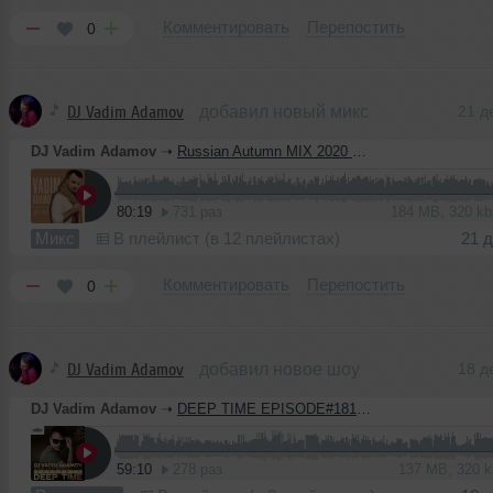
Комментировать
Перепостить
0
DJ Vadim Adamov
добавил новый микс
21 д
DJ Vadim Adamov
➝
Russian Autumn MIX 2020 Part 2
80:19
731 раз
184 MB, 320 k
Микс
В плейлист (в 12 плейлистах)
21 
Комментировать
Перепостить
0
DJ Vadim Adamov
добавил новое шоу
18 д
DJ Vadim Adamov
➝
DEEP TIME EPISODE#181 [Record Deep] (17-12-2020)
59:10
278 раз
137 MB, 320 