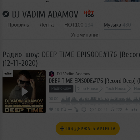
DJ VADIM ADAMOV
Профиль
Лента
HOT100
134
Музыка
480
Упоминания
Радио-шоу: DEEP TIME EPISODE#176 [Recor
(12-11-2020)
DJ Vadim Adamov
DEEP TIME EPISODE#176 [Record Deep] (1
Радио-шоу
Deep House
Tech House
Ho
00:00
</>
18
1:00:21
222
ПОДДЕРЖАТЬ АРТИСТА