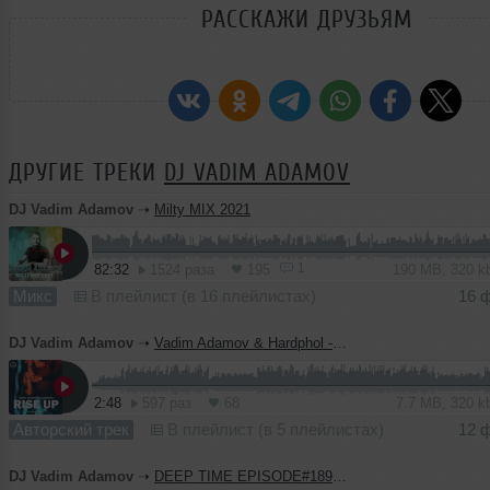
РАССКАЖИ ДРУЗЬЯМ
ДРУГИЕ ТРЕКИ
DJ VADIM ADAMOV
DJ Vadim Adamov
➝
Milty MIX 2021
1
82:32
1524 раза
195
190 MB, 320 
Микс
В плейлист (в 16 плейлистах)
16 
DJ Vadim Adamov
➝
Vadim Adamov & Hardphol - Rise Up
2:48
597 раз
68
7.7 MB, 320 
Авторский трек
В плейлист (в 5 плейлистах)
12 
DJ Vadim Adamov
➝
DEEP TIME EPISODE#189 [Record Deep] (11-02-2021)