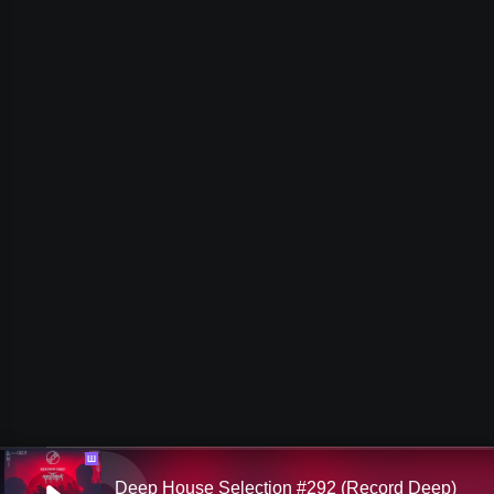
Ш
Deep House Selection #292 (Record Deep)