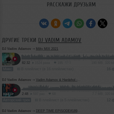
РАССКАЖИ ДРУЗЬЯМ
ДРУГИЕ ТРЕКИ
DJ VADIM ADAMOV
DJ Vadim Adamov
➝
Milty MIX 2021
1
82:32
1524 раза
195
190 MB, 320 
Микс
В плейлист (в 16 плейлистах)
16 
DJ Vadim Adamov
➝
Vadim Adamov & Hardphol - Rise Up
2:48
597 раз
68
7.7 MB, 320 
Авторский трек
В плейлист (в 5 плейлистах)
12 
DJ Vadim Adamov
➝
DEEP TIME EPISODE#189 [Record Deep] (11-02-2021)