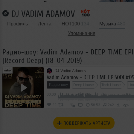
DJ VADIM ADAMOV
Профиль
Лента
HOT100
134
Музыка
480
Упоминания
Радио-шоу: Vadim Adamov - DEEP TIME EP
[Record Deep] (18-04-2019)
DJ Vadim Adamov
Радио-шоу
Deep House
Tech House
Ho
00:00
</>
22
58:53
242
ПОДДЕРЖАТЬ АРТИСТА