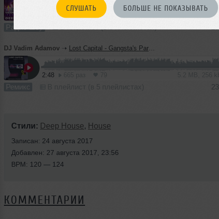
СЛУШАТЬ
БОЛЬШЕ НЕ ПОКАЗЫВАТЬ
60:04
261 раз
32
138 MB, 320
Радио-шоу
В плейлист (в 3 плейлистах)
28
DJ Vadim Adamov
➝
Lost Capital - Gangsta's Paradise (Vadim Adamov & Hardphol Remix)
2:48
665 раз
79
5.2 MB, 256 
Ремикс
В плейлист (в 5 плейлистах)
23
Стили:
Deep House
,
House
Записан: 24 августа 2017
Добавлен: 27 августа 2017, 23:56
BPM: 120 — 124
КОММЕНТАРИИ