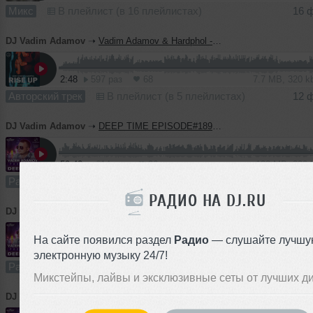
Микс
В плейлист (в 16 плейлистах)
16 
DJ Vadim Adamov
➝
Vadim Adamov & Hardphol - Rise Up
2:48
597 раз
68
7.7 MB, 320 
Авторский трек
В плейлист (в 5 плейлистах)
12 
DJ Vadim Adamov
➝
DEEP TIME EPISODE#189 [Record Deep] (11-02-2021)
59:40
614 раз
36
138 MB, 320
Радио-шоу
В плейлист (в 3 плейлистах)
10 
РАДИО НА DJ.RU
DJ Vadim Adamov
➝
DEEP TIME EPISODE#188 [Record Deep] (04-02-2021
На сайте появился раздел
Радио
— слушайте лучшу
57:27
464 раза
35
133 MB, 320
электронную музыку 24/7!
Радио-шоу
В плейлист (в 1 плейлисте)
04 
Микстейпы, лайвы и эксклюзивные сеты от лучших д
DJ Vadim Adamov
➝
DEEP TIME EPISODE#187 [Record Deep] (28-01-2021)