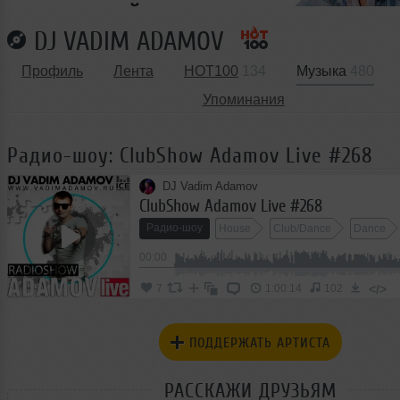
DJ VADIM ADAMOV
Профиль
Лента
HOT100
134
Музыка
480
Упоминания
Радио-шоу: ClubShow Adamov Live #268
DJ Vadim Adamov
ClubShow Adamov Live #268
Радио-шоу
House
Club/Dance
Dance
00:00
</>
7
1:00:14
102
ПОДДЕРЖАТЬ АРТИСТА
РАССКАЖИ ДРУЗЬЯМ