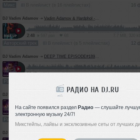
Микс
В плейлист (в 16 плейлистах)
16 
DJ Vadim Adamov
➝
Vadim Adamov & Hardphol - Rise Up
2:48
597 раз
68
7.7 MB, 320 
Авторский трек
В плейлист (в 5 плейлистах)
12 
DJ Vadim Adamov
➝
DEEP TIME EPISODE#189 [Record Deep] (11-02-2021)
59:40
614 раз
36
138 MB, 320
Радио-шоу
В плейлист (в 3 плейлистах)
10 
РАДИО НА DJ.RU
DJ Vadim Adamov
➝
DEEP TIME EPISODE#188 [Record Deep] (04-02-2021
На сайте появился раздел
Радио
— слушайте лучшу
57:27
464 раза
35
133 MB, 320
электронную музыку 24/7!
Радио-шоу
В плейлист (в 1 плейлисте)
04 
Микстейпы, лайвы и эксклюзивные сеты от лучших д
DJ Vadim Adamov
➝
DEEP TIME EPISODE#187 [Record Deep] (28-01-2021)