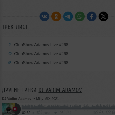
ТРЕК-ЛИСТ
ClubShow Adamov Live #268
01
ClubShow Adamov Live #268
02
ClubShow Adamov Live #268
03
ДРУГИЕ ТРЕКИ
DJ VADIM ADAMOV
DJ Vadim Adamov
➝
Milty MIX 2021
1
82:32
1524 раза
195
190 MB, 320 