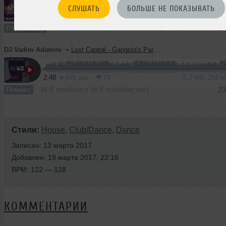
СЛУШАТЬ
БОЛЬШЕ НЕ ПОКАЗЫВАТЬ
60:04
261 раз
32
138 MB, 320
Радио-шоу
В плейлист (в 3 плейлистах)
28
DJ Vadim Adamov
➝
Lost Capital - Gangsta's Paradise (Vadim Adamov & Hardphol Remix)
2:48
665 раз
79
5.2 MB, 256 
Ремикс
В плейлист (в 5 плейлистах)
23
Стили:
House
,
Club/Dance
,
Dance
Записан: 13 марта 2017
Добавлен: 19 марта 2017, 22:16
BPM: 122 — 128
КОММЕНТАРИИ