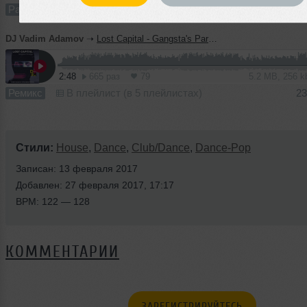
Радио-шоу
В плейлист (в 3 плейлистах)
28
DJ Vadim Adamov
➝
Lost Capital - Gangsta's Paradise (Vadim Adamov & Hardphol Remix)
2:48
665 раз
79
5.2 MB, 256 
Ремикс
В плейлист (в 5 плейлистах)
23
Стили:
House
,
Dance
,
Club/Dance
,
Dance-Pop
Записан: 13 февраля 2017
Добавлен: 27 февраля 2017, 17:17
BPM: 122 — 128
КОММЕНТАРИИ
ЗАРЕГИСТРИРУЙТЕСЬ