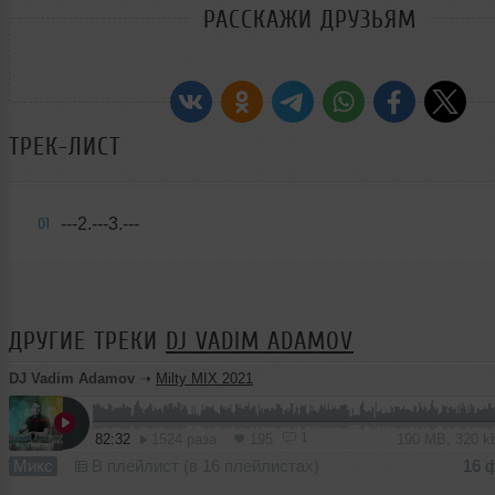
РАССКАЖИ ДРУЗЬЯМ
ТРЕК-ЛИСТ
---2.---3.---
01
ДРУГИЕ ТРЕКИ
DJ VADIM ADAMOV
DJ Vadim Adamov
➝
Milty MIX 2021
1
82:32
1524 раза
195
190 MB, 320 
Микс
В плейлист (в 16 плейлистах)
16 