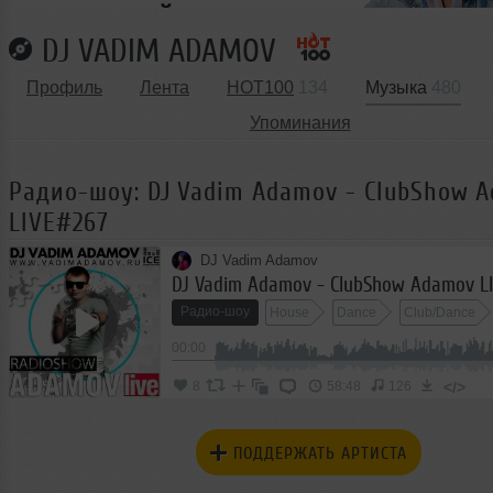
DJ VADIM ADAMOV
Профиль
Лента
HOT100
134
Музыка
480
Упоминания
Радио-шоу: DJ Vadim Adamov - ClubShow 
LIVE#267
DJ Vadim Adamov
DJ Vadim Adamov - ClubShow Adamov L
Радио-шоу
House
Dance
Club/Dance
00:00
</>
8
58:48
126
ПОДДЕРЖАТЬ АРТИСТА