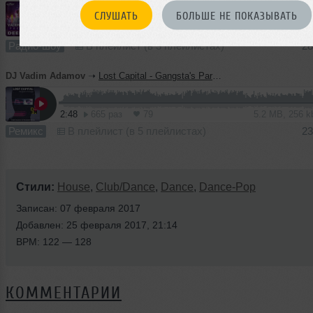
СЛУШАТЬ
БОЛЬШЕ НЕ ПОКАЗЫВАТЬ
60:04
261 раз
32
138 MB, 320
Радио-шоу
В плейлист (в 3 плейлистах)
28
DJ Vadim Adamov
➝
Lost Capital - Gangsta's Paradise (Vadim Adamov & Hardphol Remix)
2:48
665 раз
79
5.2 MB, 256 
Ремикс
В плейлист (в 5 плейлистах)
23
Стили:
House
,
Club/Dance
,
Dance
,
Dance-Pop
Записан: 07 февраля 2017
Добавлен: 25 февраля 2017, 21:14
BPM: 122 — 128
КОММЕНТАРИИ