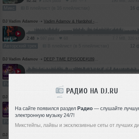
82:32
1524 раза
195
190 MB, 320 
Микс
В плейлист (в 16 плейлистах)
16 
DJ Vadim Adamov
➝
Vadim Adamov & Hardphol - Rise Up
2:48
597 раз
68
7.7 MB, 320 
Авторский трек
В плейлист (в 5 плейлистах)
12 
DJ Vadim Adamov
➝
DEEP TIME EPISODE#189 [Record Deep] (11-02-2021)
59:40
614 раз
36
138 MB, 320
Радио-шоу
В плейлист (в 3 плейлистах)
10 
РАДИО НА DJ.RU
DJ Vadim Adamov
➝
DEEP TIME EPISODE#188 [Record Deep] (04-02-2021
На сайте появился раздел
Радио
— слушайте лучшу
57:27
464 раза
35
133 MB, 320
электронную музыку 24/7!
Радио-шоу
В плейлист (в 1 плейлисте)
04 
Микстейпы, лайвы и эксклюзивные сеты от лучших д
DJ Vadim Adamov
➝
DEEP TIME EPISODE#187 [Record Deep] (28-01-2021)