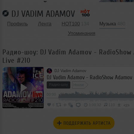
DJ VADIM ADAMOV
Профиль
Лента
HOT100
134
Музыка
480
Упоминания
Радио-шоу: DJ Vadim Adamov - RadioShow
Live #210
DJ Vadim Adamov
DJ Vadim Adamov - RadioShow Adamov 
Радио-шоу
House
00:00
</>
6
1:00:32
110
ПОДДЕРЖАТЬ АРТИСТА