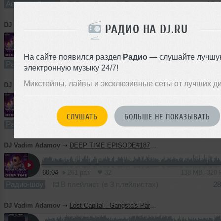
Авторский трек
В плейлист (в 5 плейлистах)
12 
DJ Vadim Adamov
➝
DEEP TIME EPISODE#189 [Record Deep] (11-02-2021)
РАДИО НА DJ.RU
59:40
614 раз
36
138 MB, 320
На сайте появился раздел
Радио
— слушайте лучшу
Радио-шоу
В плейлист (в 3 плейлистах)
10 
электронную музыку 24/7!
Микстейпы, лайвы и эксклюзивные сеты от лучших д
DJ Vadim Adamov
➝
DEEP TIME EPISODE#188 [Record Deep] (04-02-2021
57:27
464 раза
35
133 MB, 320
СЛУШАТЬ
БОЛЬШЕ НЕ ПОКАЗЫВАТЬ
Радио-шоу
В плейлист (в 1 плейлисте)
04 
DJ Vadim Adamov
➝
DEEP TIME EPISODE#187 [Record Deep] (28-01-2021)
60:04
261 раз
32
138 MB, 320
Радио-шоу
В плейлист (в 3 плейлистах)
28
DJ Vadim Adamov
➝
Lost Capital - Gangsta's Paradise (Vadim Adamov & Hardphol Remix)