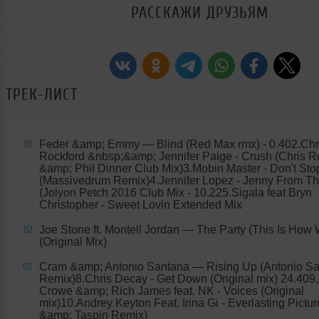
РАССКАЖИ ДРУЗЬЯМ
ТРЕК-ЛИСТ
Feder &amp; Emmy
— Blind (Red Max rmx) - 0.402.Chr
01
Rockford &nbsp;&amp; Jennifer Paige - Crush (Chris R
&amp; Phil Dinner Club Mix)3.Mobin Master - Don't St
(Massivedrum Remix)4.Jennifer Lopez - Jenny From Th
(Jolyon Petch 2016 Club Mix - 10.225.Sigala feat Bryn
Christopher - Sweet Lovin Extended Mix
Joe Stone ft. Montell Jordan
— The Party (This Is How W
02
(Original Mix)
Cram &amp; Antonio Santana
— Rising Up (Antonio S
03
Remix)8.Chris Decay - Get Down (Original mix) 24.409,
Crowe &amp; Rich James feat. NK - Voices (Original
mix)10.Andrey Keyton Feat. Irina Gi - Everlasting Pictur
&amp; Taspin Remix)