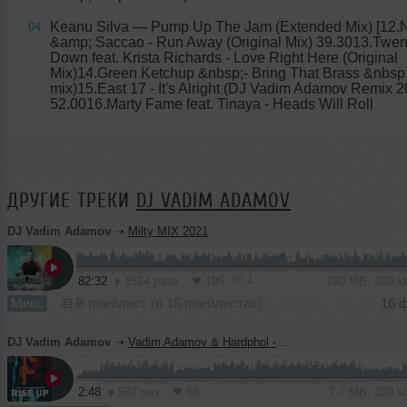
Keanu Silva
— Pump Up The Jam (Extended Mix) [12.
04
&amp; Saccao - Run Away (Original Mix) 39.3013.Twen
Down feat. Krista Richards - Love Right Here (Original
Mix)14.Green Ketchup &nbsp;- Bring That Brass &nbsp;
mix)15.East 17 - It's Alright (DJ Vadim Adamov Remix 2
52.0016.Marty Fame feat. Tinaya - Heads Will Roll
ДРУГИЕ ТРЕКИ
DJ VADIM ADAMOV
DJ Vadim Adamov
➝
Milty MIX 2021
1
82:32
1524 раза
195
190 MB, 320 
Микс
В плейлист (в 16 плейлистах)
16 
DJ Vadim Adamov
➝
Vadim Adamov & Hardphol - Rise Up
2:48
597 раз
68
7.7 MB, 320 