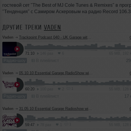
гостевой сет "The Best of MJ Cole Tunes & Remixes" в про
"Тенденция" с Самиром Аскеровым на радио Record 106.
ДРУГИЕ ТРЕКИ
VADEN
Vaden
➝
Trackpoint Podcast 040 - UK Garage with DJ Vaden
71:10
146 раз
6
65 MB, 192
Радио-шоу
В плейлист
29
Vaden
➝
05.10.10 Essential Garage RadioShow with DJ Vaden @ Ministry Of Sound Radio (UK)
1
60:20
100 раз
2
55 MB, 128
Радио-шоу
В плейлист
17 
Vaden
➝
31.05.10 Essential Garage Radioshow with DJ Vaden @ Ministry of Sound Radio (UK)
1
59:47
78 раз
1
55 MB, 128