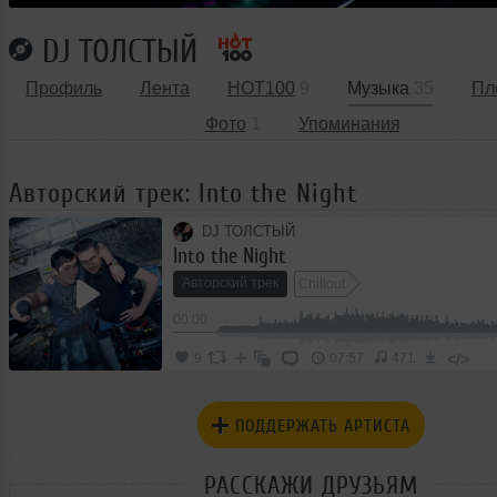
DJ ТОЛСТЫЙ
Профиль
Лента
HOT100
9
Музыка
35
Пл
Фото
1
Упоминания
Авторский трек: Into the Night
DJ ТОЛСТЫЙ
Into the Night
Авторский трек
Chillout
00:00
</>
9
07:57
471
ПОДДЕРЖАТЬ АРТИСТА
РАССКАЖИ ДРУЗЬЯМ