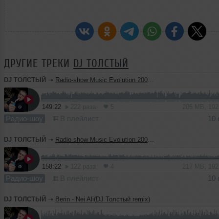
ДРУГИЕ ТРЕКИ
DJ ТОЛСТЫЙ
DJ ТОЛСТЫЙ
➝
Radio-show Music Evolution 2000-2010 (part II)
149:22
222 раза
5
205 MB, 19
Радио-шоу
В плейлист
10 
DJ ТОЛСТЫЙ
➝
Radio-show Music Evolution 2000-2010 (part I)
158:22
122 раза
4
217 MB, 19
Радио-шоу
В плейлист
10 
DJ ТОЛСТЫЙ
➝
Berin - Nei Ali(DJ Толстый remix)