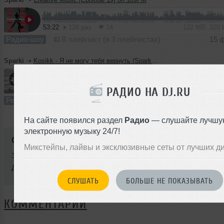
53:22
126 раз
14
122 MB, 320
Радио-шоу
В плейлист (в 3 плейлистах)
15 
Sparki
➝
Kosikk - Я не могу тебя вернуть (Sparki Remix)
6:15
145 раз
14
14 MB, 320
РАДИО НА DJ.RU
Ремикс
В плейлист (в 1 плейлисте)
01 
На сайте появился раздел
Радио
— слушайте лучшу
электронную музыку 24/7!
Стиль:
Techno
Микстейпы, лайвы и эксклюзивные сеты от лучших д
Записан: 20 января 2016
Добавлен: 01 февраля 2017, 19:02
СЛУШАТЬ
БОЛЬШЕ НЕ ПОКАЗЫВАТЬ
КОММЕНТАРИИ