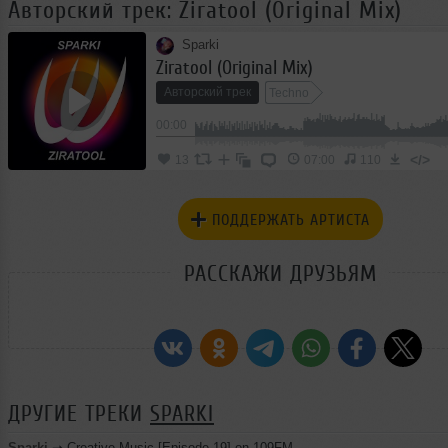
Авторский трек: Ziratool (Original Mix)
Sparki
Ziratool (Original Mix)
Авторский трек
Techno
00:00
</>
13
07:00
110
ПОДДЕРЖАТЬ АРТИСТА
РАССКАЖИ ДРУЗЬЯМ
ДРУГИЕ ТРЕКИ
SPARKI
Sparki
➝
Creative Music [Episode 19] on 109FM