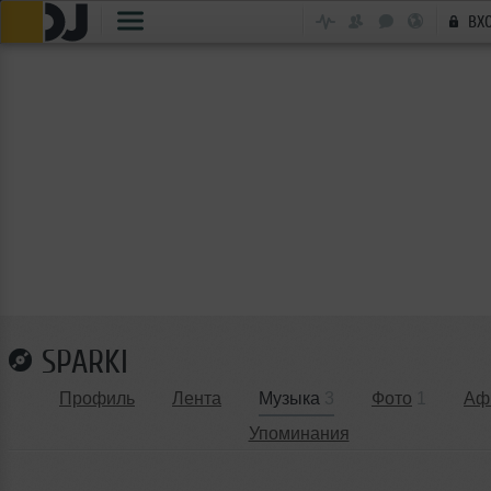
ВХ
SPARKI
Профиль
Лента
Музыка
3
Фото
1
Аф
Упоминания