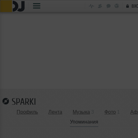
ВХ
SPARKI
Профиль
Лента
Музыка
3
Фото
1
Аф
Упоминания