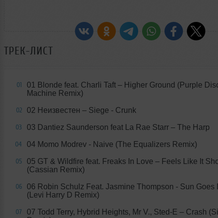
ТРЕК-ЛИСТ
01 Blonde feat. Charli Taft – Higher Ground (Purple Dis
01
Machine Remix)
02 Неизвестен – Siege - Crunk
02
03 Dantiez Saunderson feat La Rae Starr – The Harp
03
04 Momo Modrev - Naive (The Equalizers Remix)
04
05 GT & Wildfire feat. Freaks In Love – Feels Like It Sh
05
(Cassian Remix)
06 Robin Schulz Feat. Jasmine Thompson - Sun Goes
06
(Levi Harry D Remix)
07 Todd Terry, Hybrid Heights, Mr V., Sted-E – Crash (S
07