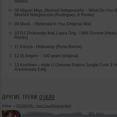
Remix)
08 Miguel Migs, Meshell Ndegeocello – What Do You Wa
08
Meshell Ndegeocello (Rodriguez Jr Remix)
09 Mash - I Believed In You (Original Mix)
09
10 DJ Zhukovsky feat. Laura Grig - I Will Survive (Hear
10
Remix)
11 Kiesza - Hideaway (Runo Remix)
11
12 Dj Angelo – 100 years (original)
12
13 Kosheen – Hide U (Jerome Robins Jungle Funk 3 Y
13
Anniversary Edit)
ДРУГИЕ ТРЕКИ
OSKAR
Oskar
➝
DJOSKAR - Your Love(Original Mix)