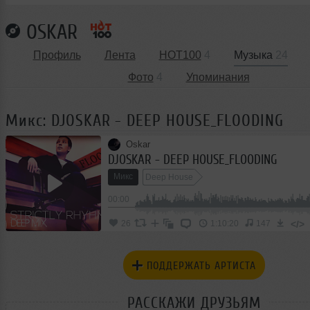
OSKAR
Профиль
Лента
HOT100
4
Музыка
24
Фото
4
Упоминания
Микс: DJOSKAR - DEEP HOUSE_FLOODING
Oskar
DJOSKAR - DEEP HOUSE_FLOODING
Микс
Deep House
00:00
</>
26
1:10:20
147
ПОДДЕРЖАТЬ АРТИСТА
РАССКАЖИ ДРУЗЬЯМ