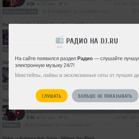
4:06
790 раз
59
9.5 MB, 320
Авторский трек
В плейлист (в 3 плейлистах)
17 
Oskar
➝
AN.DU & FOMIN Feat. Osha - All Right (DjOSKAR Remix)
РАДИО НА DJ.RU
5:36
730 раз
55
3.9 MB, 96
Авторский трек
В плейлист (в 6 плейлистах)
На сайте появился раздел
Радио
— слушайте лучшу
Oskar
➝
Andrey Exx, Troitski feat. Diva Vocal - Get Up Stand Up (DJOSKAR Remix)
электронную музыку 24/7!
Микстейпы, лайвы и эксклюзивные сеты от лучших д
6:19
2383 раза
202
15 MB, 320 
Ремикс
В плейлист (в 15 плейлистах)
07
СЛУШАТЬ
БОЛЬШЕ НЕ ПОКАЗЫВАТЬ
Oskar
➝
Avidance feat. Samir - Without You (Remix DJ OSKAR & DJ KARIMOV)
5:54
307 раз
42
14 MB, 320
Ремикс
В плейлист (в 2 плейлистах)
1
Oskar
➝
Avidance feat. Samir - Without You (Remix Radio Edit DJ OSKAR & DJ KARIMOV)