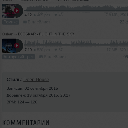
4:12
465 раз
43
7.8 MB, 256
Ремикс
В плейлист
22 
Oskar
➝
DJOSKAR - FLIGHT IN THE SKY
7:10
520 раз
37
17 MB, 320
Авторский трек
В плейлист
09
Стиль:
Deep House
Записан: 02 сентября 2015
Добавлен: 19 октября 2015, 23:27
BPM: 124 — 126
КОММЕНТАРИИ