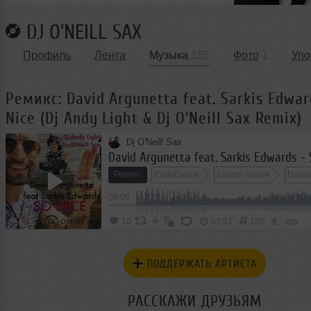
DJ O'NEILL SAX
Профиль
Лента
Музыка
135
Фото
1
Упо
Ремикс: David Argunetta feat. Sarkis Edwar
Nice (Dj Andy Light & Dj O'Neill Sax Remix)
Dj O'Neill Sax
Ремикс
Club/Dance
Electro House
Danc
00:00
</>
10
03:51
198
ПОДДЕРЖАТЬ АРТИСТА
РАССКАЖИ ДРУЗЬЯМ