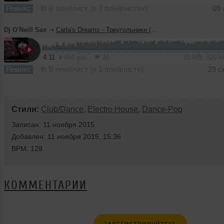
Ремикс
В плейлист (в 3 плейлистах)
09 
Dj O'Neill Sax
➝
Carla's Dreams - Треугольники (Dj Andy Light & Dj O'Neill Sax Official Remix)
4:11
650 раз
24
10 MB, 320 
Ремикс
В плейлист (в 1 плейлисте)
29 с
Стили:
Club/Dance
,
Electro House
,
Dance-Pop
Записан: 11 ноября 2015
Добавлен: 11 ноября 2015, 15:36
BPM: 128
КОММЕНТАРИИ