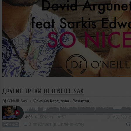
ДРУГИЕ ТРЕКИ
DJ O'NEILL SAX
Dj O'Neill Sax
➝
Юлианна Караулова - Разбитая любовь (Dj O'Neill Sax & Dj Andy Light Remix)
4:03
1569 раз
57
10 MB, 320 
Ремикс
В плейлист (в 1 плейлисте)
07