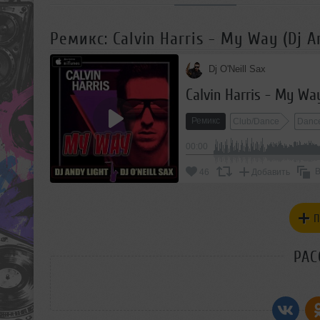
Ремикс: Calvin Harris - My Way (Dj An
Dj O'Neill Sax
Calvin Harris - My Way
Ремикс
Club/Dance
Danc
00:00
В
46
Добавить
П
РАС