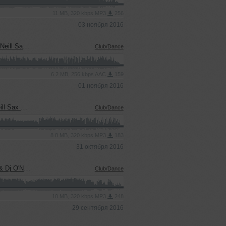
11 MB, 320 kbps MP3
256
03 ноября 2016
rum Cover)
Club/Dance
6.2 MB, 256 kbps AAC
159
01 ноября 2016
ght Remix)
Club/Dance
8.8 MB, 320 kbps MP3
183
31 октября 2016
icial Remix)
Club/Dance
10 MB, 320 kbps MP3
248
29 сентября 2016