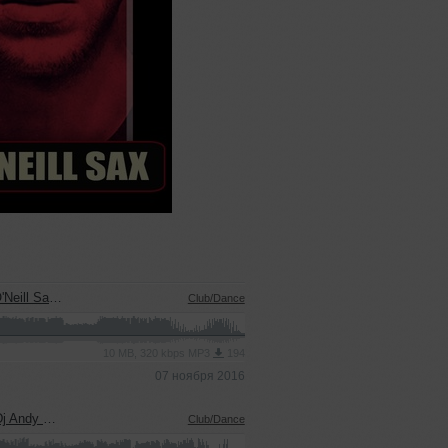
Light Remix)
Club/Dance
10 MB, 320 kbps MP3
194
07 ноября 2016
l Sax Remix)
Club/Dance