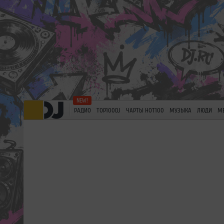
РАДИО
TOP100DJ
ЧАРТЫ HOT100
МУЗЫКА
ЛЮДИ
М