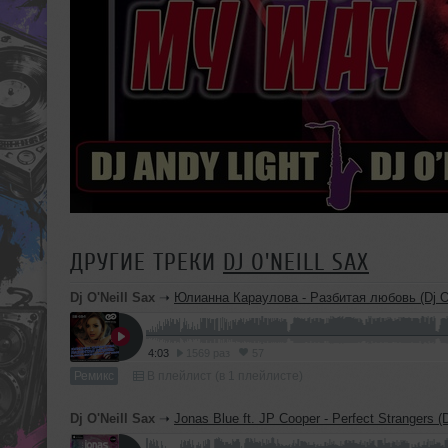
ДРУГИЕ ТРЕКИ
DJ O'NEILL SAX
Dj O'Neill Sax
➝
Юлианна Караулова - Разбитая любовь (Dj O'Neill Sax & Dj Andy 
4:03
1569 раз
57
Ремикс
В плейлист (в 1 плейлисте)
Dj O'Neill Sax
➝
Jonas Blue ft. JP Cooper - Perfect Strangers (Dj Andy Light & Dj O'Neil