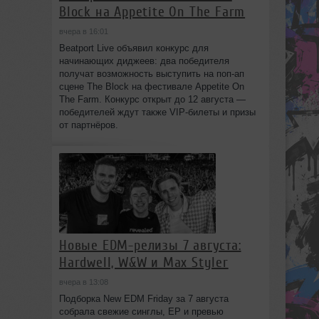
Block на Appetite On The Farm
вчера в 16:01
Beatport Live объявил конкурс для
начинающих диджеев: два победителя
получат возможность выступить на поп‑ап
сцене The Block на фестивале Appetite On
The Farm. Конкурс открыт до 12 августа —
победителей ждут также VIP‑билеты и призы
от партнёров.
Новые EDM-релизы 7 августа:
Hardwell, W&W и Max Styler
вчера в 13:08
Подборка New EDM Friday за 7 августа
собрала свежие синглы, EP и превью