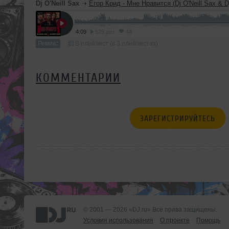
Dj O'Neill Sax
➝
Егор Крид - Мне Нравится (Dj O'Neill Sax & Dj Andy Li
4:09
529 раз
44
Ремикс
В плейлист (в 3 плейлистах)
КОММЕНТАРИИ
ЗАРЕГИСТРИРУЙТЕСЬ
© 2001 — 2026 «DJ.ru» Все права защищены.
Условия использования
О проекте
Помощь