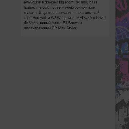
альбомов в жанрах big room, techno, bass
house, melodic house и электронной поп-
музыки. В центре внимания — совместный
трек Hardwell и W&W, релизы MEDUZA с Kevin
de Vries, новый сингл Eli Brown и
шеститрековый EP Max Styler.