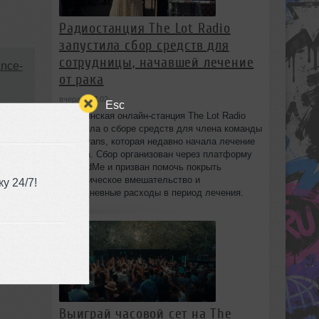
Радиостанция The Lot Radio
запустила сбор средств для
сотрудницы, начавшей лечение
nce-
от рака
вчера в 17:02
Esc
Бруклинская онлайн-станция The Lot Radio
1:51
объявила о сборе средств для члена команды
Lola Evans, которая недавно начала лечение
от рака. Сбор организован через платформу
GoFundMe и призван помочь покрыть
хирургическое вмешательство и
у 24/7!
повседневные расходы в период лечения.
Выиграй часовой сет на The