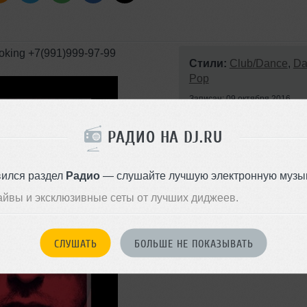
ng +7(991)999-97-99
Стили:
Club/Dance
,
Da
Pop
Записан: 09 октября 2016
Добавлен: 09 октября 2016, 1
BPM: 128
РАДИО НА DJ.RU
вился раздел
Радио
— слушайте лучшую электронную музык
айвы и эксклюзивные сеты от лучших диджеев.
СЛУШАТЬ
БОЛЬШЕ НЕ ПОКАЗЫВАТЬ