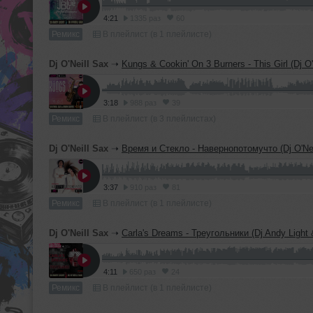
4:21
1335 раз
60
Ремикс
В плейлист (в 1 плейлисте)
Dj O'Neill Sax
➝
Kungs & Cookin' On 3 Burners - This Girl (Dj O'Neill Sax & D
3:18
988 раз
39
Ремикс
В плейлист (в 3 плейлистах)
Dj O'Neill Sax
➝
Время и Стекло - Навернопотомучто (Dj O'Neill Sax & Dj Andy Li
3:37
910 раз
81
Ремикс
В плейлист (в 1 плейлисте)
Dj O'Neill Sax
➝
Carla's Dreams - Треугольники (Dj Andy Light & Dj O'Neill Sax Off
4:11
650 раз
24
Ремикс
В плейлист (в 1 плейлисте)