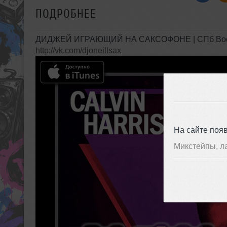
ПОДРОБНЕЕ
ДИДЖЕЙ ИГРАЮЩИЙ НА САКСОФОНЕ | СПб Booki
http://vk.com/djoneillsax
На сайте поя
Микстейпы, л