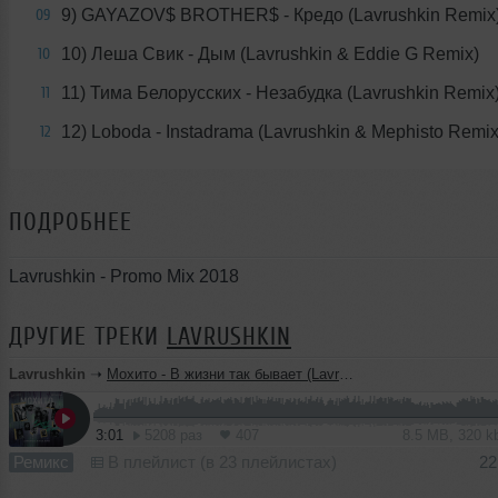
9) GAYAZOV$ BROTHER$ - Кредо (Lavrushkin Remix
09
10) Леша Свик - Дым (Lavrushkin & Eddie G Remix)
10
11) Тима Белорусских - Незабудка (Lavrushkin Remix
11
12) Loboda - Instadrama (Lavrushkin & Mephisto Remix
12
ПОДРОБНЕЕ
Lavrushkin - Promo Mix 2018
ДРУГИЕ ТРЕКИ
LAVRUSHKIN
Lavrushkin
➝
Мохито - В жизни так бывает (Lavrushkin & NitugaL Radio mix)
3:01
5208 раз
407
8.5 MB, 320 
Ремикс
В плейлист (в 23 плейлистах)
22