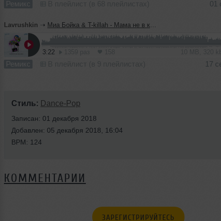
Ремикс
В плейлист (в 68 плейлистах)
01 
Lavrushkin
➝
Миа Бойка & T-killah - Мама не в курсе (Lavrushkin & Max Roven Radio mix)
3:22
1359 раз
158
10 MB, 320 
Ремикс
В плейлист (в 9 плейлистах)
17 с
Стиль:
Dance-Pop
Записан: 01 декабря 2018
Добавлен: 05 декабря 2018, 16:04
BPM: 124
КОММЕНТАРИИ
ЗАРЕГИСТРИРУЙТЕСЬ