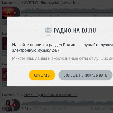
Lavrushkin
➝
SVETLYI - Лето гудбай (Lavrushkin Radio mix)
3:17
4077 раз
210
10 MB, 320 
Ремикс
В плейлист (в 11 плейлистах)
11
РАДИО НА DJ.RU
Lavrushkin
➝
Денис RiDer - Снегири (Lavrushkin & NitugaL Radio mix)
На сайте появился раздел
Радио
— слушайте лучшу
3:29
6790 раз
525
10 MB, 320 
электронную музыку 24/7!
Ремикс
В плейлист (в 16 плейлистах)
06
Микстейпы, лайвы и эксклюзивные сеты от лучших д
Lavrushkin
➝
GAYAZOV$ BROTHER$ - Увезите меня на Дип-хаус (Lavrushkin & NitugaL Radio mix)
СЛУШАТЬ
БОЛЬШЕ НЕ ПОКАЗЫВАТЬ
3:18
2196 раз
253
9.1 MB, 320 
Ремикс
В плейлист (в 17 плейлистах)
29 
Lavrushkin
➝
Zivert - Fly (Lavrushkin & NitugaL Radio mix)
1
3:24
11723 раза
940
10 MB, 320 k