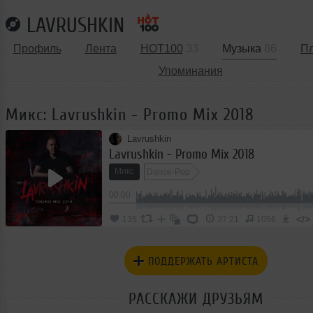
LAVRUSHKIN
Профиль
Лента
HOT100
33
Музыка
86
П
Упоминания
Микс: Lavrushkin - Promo Mix 2018
Lavrushkin
Lavrushkin - Promo Mix 2018
Микс
Dance-Pop
00:00
</>
135
37:21
1056
ПОДДЕРЖАТЬ АРТИСТА
РАССКАЖИ ДРУЗЬЯМ