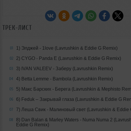
ТРЕК-ЛИСТ
1) Элджей - 1love (Lavrushkin & Eddie G Remix)
01
2) CYGO - Panda E (Lavrushkin & Eddie G Remix)
02
3) IVAN VALEEV - Заберу (Lavrushkin Remix)
03
4) Betta Lemme - Bambola (Lavrushkin Remix)
04
5) Макс Барских - Берега (Lavrushkin & Mephisto Rem
05
6) Feduk – Закрывай глаза (Lavrushkin & Eddie G Re
06
7) Леша Свик - Малиновый свет (Lavrushkin & Eddie
07
8) Dan Balan & Marley Waters - Numa Numa 2 (Lavrus
08
Eddie G Remix)