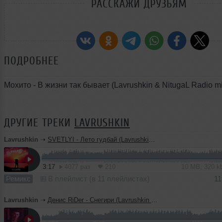
РАССКАЖИ ДРУЗЬЯМ
ПОДРОБНЕЕ
Мохито - В жизни так бывает (Lavrushkin & NitugaL Radio mi
ДРУГИЕ ТРЕКИ
LAVRUSHKIN
Lavrushkin
➝
SVETLYI - Лето гудбай (Lavrushkin Radio mix)
3:17
4077 раз
210
10 MB, 320 
Ремикс
В плейлист (в 11 плейлистах)
11
Lavrushkin
➝
Денис RiDer - Снегири (Lavrushkin & NitugaL Radio mix)