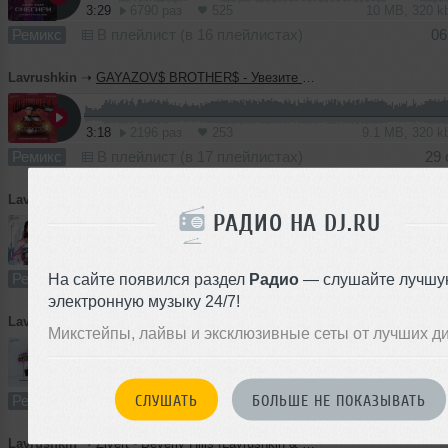
3:29
6790 раз
525
10 MB, 320 
Ремикс
В плейлист (в 16 плейлистах)
06
Lavrushkin
➝
GAYAZOV$ BROTHER$ - Увезите меня на Дип-хаус (Lavrushkin & NitugaL Radio mix)
3:18
2196 раз
253
9.1 MB, 320 
Ремикс
В плейлист (в 17 плейлистах)
29 
Lavrushkin
➝
Zivert - Fly (Lavrushkin & NitugaL Radio mix)
РАДИО НА DJ.RU
1
3:24
11723 раза
940
10 MB, 320 k
Ремикс
В плейлист (в 68 плейлистах)
01 
На сайте появился раздел
Радио
— слушайте лучшу
электронную музыку 24/7!
Lavrushkin
➝
Миа Бойка & T-killah - Мама не в курсе (Lavrushkin & Max Roven Radio mix)
Микстейпы, лайвы и эксклюзивные сеты от лучших д
3:22
1359 раз
158
10 MB, 320 
СЛУШАТЬ
БОЛЬШЕ НЕ ПОКАЗЫВАТЬ
Ремикс
В плейлист (в 9 плейлистах)
17 с
Lavrushkin
➝
Zivert - Beverly Hills (Lavrushkin & NitugaL Radio mix)