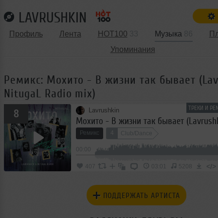
LAVRUSHKIN
Профиль
Лента
HOT100
33
Музыка
86
П
Упоминания
Ремикс: Мохито - В жизни так бывает (Lav
NitugaL Radio mix)
ТРЕКИ И РЕ
Lavrushkin
8
Ремикс
4
Club/Dance
00:00
</>
407
03:01
5208
ПОДДЕРЖАТЬ АРТИСТА