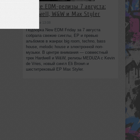
Новые EDM-релизы 7 августа:
Hardwell, W&W и Max Styler
сегодня в 13:08
Подборка New EDM Friday за 7 августа
собрала свежие синглы, EP и превью
альбомов в жанрах big room, techno, bass
house, melodic house и электронной поп-
музыки. В центре внимания — совместный
трек Hardwell и W&W, релизы MEDUZA с Kevin
de Vries, новый сингл Eli Brown и
шеститрековый EP Max Styler.