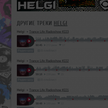
ДРУГИЕ ТРЕКИ
HELGI
Helgi
➝
Trance Life Radioshow #223
60:45
272 раза
17
Радио-шоу
В плейлист
Helgi
➝
Trance Life Radioshow #222
59:18
239 раз
15
Радио-шоу
В плейлист
Helgi
➝
Trance Life Radioshow #221
58:48
189 раз
12