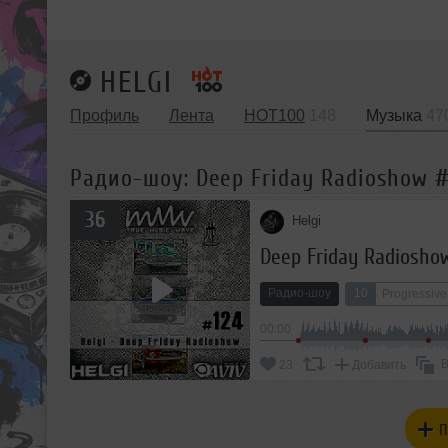
HELGI
Профиль
Лента
HOT100
148
Музыка
47
Радио-шоу: Deep Friday Radioshow #
36
Helgi
Deep Friday Radiosho
Радио-шоу
10
Progressiv
00:00
В
23
Добавить
П