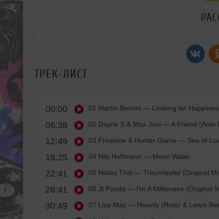
РАС
ТРЕК-ЛИСТ
00:00
01 Martin Bernini
— Looking for Happiness
06:38
02 Dayne S & Max Joni
— A Friend (Ante 
12:49
03 Freakme & Hunter Game
— Sea of Love
18:25
04 Nils Hoffmann
— Moon Water
22:41
05 Niklas Thal
— Traumlaufer (Original Mi
26:41
06 Jt Panda
— I'm A Millionaire (Original M
30:49
07 Lisa May
— Heavily (Roter & Lewis Re