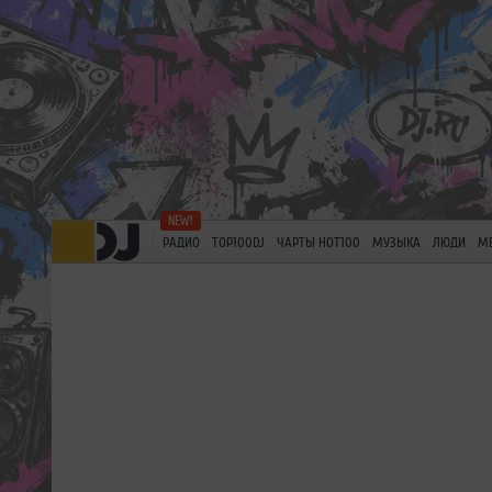
РАДИО
TOP100DJ
ЧАРТЫ HOT100
МУЗЫКА
ЛЮДИ
М