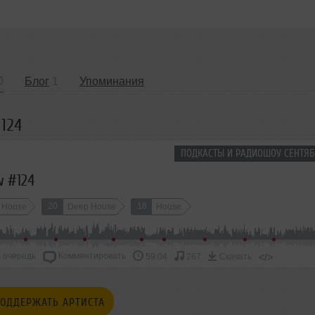
0
Блог
1
Упоминания
124
ПОДКАСТЫ И РАДИОШОУ СЕНТЯБ
w #124
20
18
e House
Deep House
House
 очередь
Комментировать
</>
59:04
267
Скачать
ОДДЕРЖАТЬ АРТИСТА