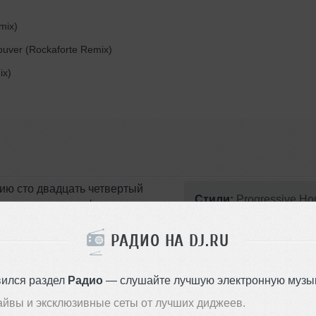
mix)
uver (Rockaforte Remix)
ix)
ию сто двадцать четвертый
Стили:
Progressive Ho
орые выходят в эфире радио-
Deep House
,
House
многогранность House музыки в
Записан: 15 мая 2020
РАДИО НА DJ.RU
p и Vocal Hous'а, вот такой
Добавлен: 19 сентября 2020, 
 понравится.
BPM: 120
вился раздел
Радио
— слушайте лучшую электронную музык
ся. Хорошая музыка для
айвы и эксклюзивные сеты от лучших диджеев.