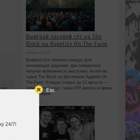
Выиграй часовой сет на The
Block на Appetite On The Farm
сегодня в 16:01
Beatport Live объявил конкурс для
начинающих диджеев: два победителя
получат возможность выступить на поп‑ап
сцене The Block на фестивале Appetite On
The Farm. Конкурс открыт до 12 августа —
победителей ждут также VIP‑билеты и призы
use
,
Esc
от партнёров.
13:27
у 24/7!