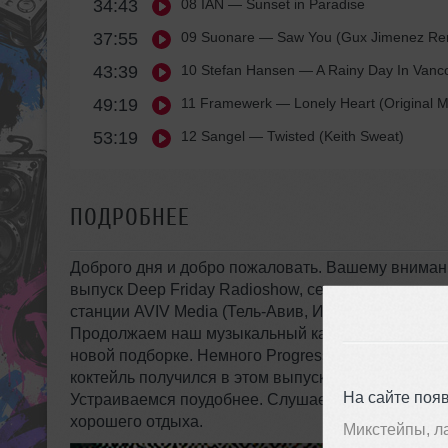
34:43
08 IAN
— Sunset in Paradise
37:55
09 Suonare
— Saw You (Gux Jimenez Re
43:39
10 Stefan Hansen
— A Rainy Day In Vanco
49:19
11 Framewerk
— Lonely Heart (Original M
53:19
12 Sangel
— Twisted (Keith Sweat)
ПОДРОБНЕЕ
Доброго дня и добро пожаловать. Вашему вниман
выпуск Deep Friday Radioshow, серии миксов, кот
станции AVIV Media (Тель-Авив, Израиль).
Продолжаем наш музыкальный калейдоскоп. Вся 
новой подборке. Немного Progressive, Melodic, Dee
коктейль получился в этом выпуске. Надеюсь, вам
На сайте поя
Устраиваемся поудобнее. Слушаем и наслаждаем
хорошего отдыха.
Микстейпы, л