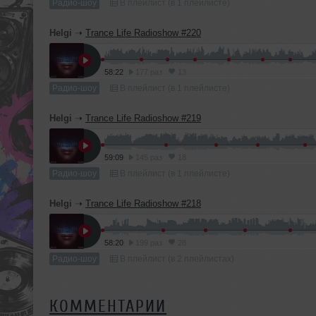
Радио-шоу
В плейлист (в 1 плейлисте)
Helgi
➝
Trance Life Radioshow #220
58:22
177 раз
13
Радио-шоу
В плейлист (в 1 плейлисте)
Helgi
➝
Trance Life Radioshow #219
59:09
145 раз
18
Радио-шоу
В плейлист (в 1 плейлисте)
Helgi
➝
Trance Life Radioshow #218
58:20
199 раз
28
Радио-шоу
В плейлист (в 2 плейлистах)
КОММЕНТАРИИ