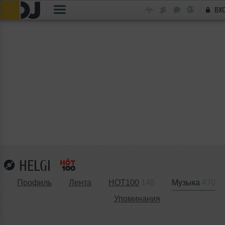
ВХ
HELGI
Профиль
Лента
HOT100
148
Музыка
470
Упоминания