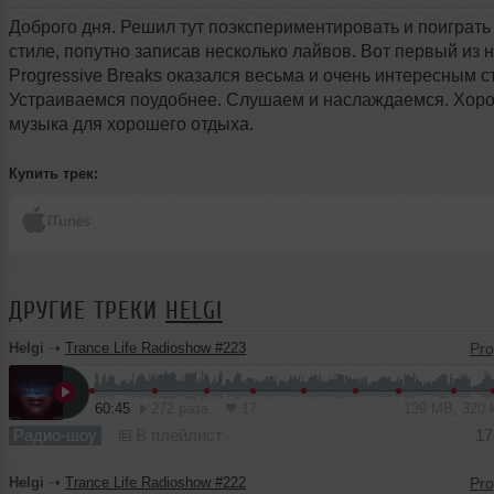
Доброго дня. Решил тут поэкспериментировать и поиграть
стиле, попутно записав несколько лайвов. Вот первый из н
Progressive Breaks оказался весьма и очень интересным с
Устраиваемся поудобнее. Слушаем и наслаждаемся. Хор
музыка для хорошего отдыха.
Купить трек:
ДРУГИЕ ТРЕКИ
HELGI
Helgi
➝
Trance Life Radioshow #223
60:45
272 раза
17
139 MB, 320
Радио-шоу
В плейлист
17
Helgi
➝
Trance Life Radioshow #222