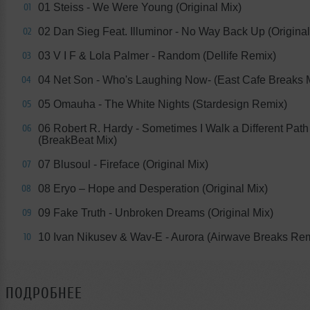
01 Steiss - We Were Young (Original Mix)
01
02 Dan Sieg Feat. Illuminor - No Way Back Up (Original
02
03 V I F & Lola Palmer - Random (Dellife Remix)
03
04 Net Son - Who's Laughing Now- (East Cafe Breaks 
04
05 Omauha - The White Nights (Stardesign Remix)
05
06 Robert R. Hardy - Sometimes I Walk a Different Path
06
(BreakBeat Mix)
07 Blusoul - Fireface (Original Mix)
07
08 Eryo – Hope and Desperation (Original Mix)
08
09 Fake Truth - Unbroken Dreams (Original Mix)
09
10 Ivan Nikusev & Wav-E - Aurora (Airwave Breaks Re
10
ПОДРОБНЕЕ