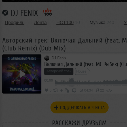
DJ FENIX
Профиль
Лента
HOT100
10
Музыка
240
У
Авторский трек: Включая Дальний (feat. 
(Club Remix) (Dub Mix)
DJ Fenix
Авторский трек
House
00:00
</>
0
04:34
22
ПОДДЕРЖАТЬ АРТИСТА
РАССКАЖИ ДРУЗЬЯМ