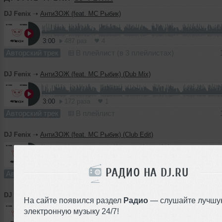
DJ Fenix
➝
АнтиЗОЖ (feat. MC Рыбик)
3:00
487 раз
4
Авторский трек
В плейлист (в 3 плейлистах)
DJ Fenix
➝
АнтиЗОЖ (feat. MC Рыбик) (Dub Mix)
3:00
172 раза
1
Авторский трек
В плейлист
DJ Fenix
➝
АнтиЗОЖ (feat. MC Рыбик) (Club Edit)
3:22
133 раза
3
РАДИО НА DJ.RU
Авторский трек
В плейлист
DJ Fenix
➝
АнтиЗОЖ (feat. MC Рыбик) (Club Dub Mix)
На сайте появился раздел
Радио
— слушайте лучшу
электронную музыку 24/7!