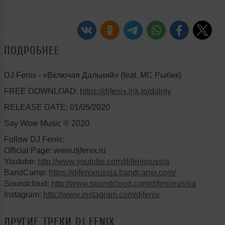
ПОДРОБНЕЕ
DJ Fenix - «Включая Дальний» (feat. МС Рыбик)
FREE DOWNLOAD:
https://djfenix.lnk.to/dalniy
RELEASE DATE: 01/05/2020
Say Wow Music ® 2020
Follow DJ Fenix:
Official Page: www.djfenix.ru
Youtube:
http://www.youtube.com/djfenixrussia
BandCamp:
https://djfenixrussia.bandcamp.com/
Soundcloud:
http://www.soundcloud.com/djfenixrussia
Instagram:
http://www.instagram.com/djfenix
ДРУГИЕ ТРЕКИ
DJ FENIX