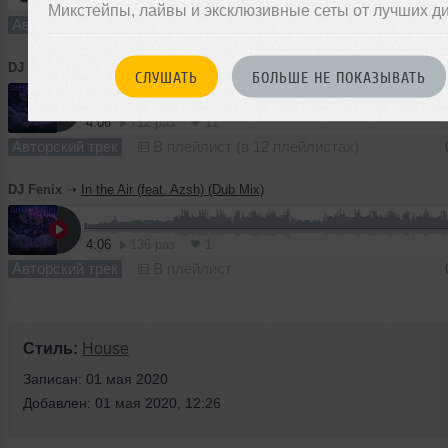
3:22
88 раз
1
Микстейпы, лайвы и эксклюзивные сеты от лучших д
Авторский трек
В плейлист
DJ Fenix
➝
In the Air (feat. Azsh)
СЛУШАТЬ
БОЛЬШЕ НЕ ПОКАЗЫВАТЬ
4:06
712 раз
11
Авторский трек
В плейлист (в 12 плейлистах)
DJ Fenix
➝
In the Air (feat. Azsh) (Dub Mix)
4:06
136 раз
1
Авторский трек
В плейлист
Стиль:
House
Записан: 01 мая 2020
Добавлен: 01 мая 2020, 12:26