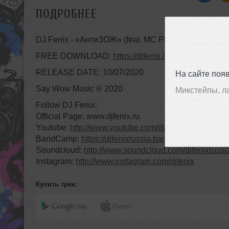
ПОДРОБНЕЕ
DJ Fenix - «АнтиЗОЖ» (feat. MC Рыбик)
FREE DOWNLOAD:
https://djfenix.lnk.to/antizozh
RELEASE DATE: 10/07/2020
На сайте поя
Say Wow Music ® 2020
Микстейпы, л
Follow DJ Fenix:
Official Page: www.djfenix.ru
Youtube:
http://www.youtube.com/djfenixrussia
BandCamp:
https://djfenixrussia.bandcamp.com/
Soundcloud:
http://www.soundcloud.com/djfenixrussi
Instagram:
http://www.instagram.com/djfenix
Купить трек: