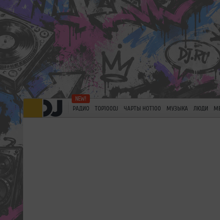
РАДИО
TOP100DJ
ЧАРТЫ HOT100
МУЗЫКА
ЛЮДИ
М