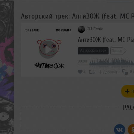
Авторский трек: АнтиЗОЖ (feat. MC 
DJ Fenix
АнтиЗОЖ (feat. MC Р
Авторский трек
Dance
00:00
В 
4
Добавить
П
РАС