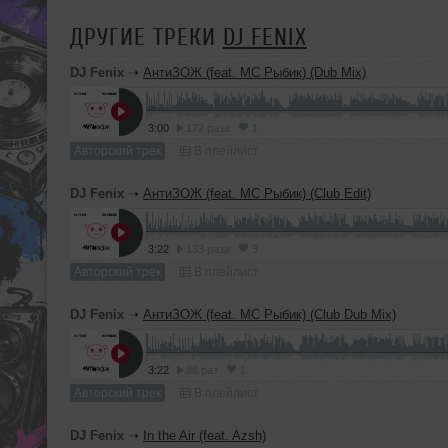
ДРУГИЕ ТРЕКИ
DJ FENIX
DJ Fenix
➝
АнтиЗОЖ (feat. MC Рыбик) (Dub Mix)
3:00
172 раза
1
Авторский трек
В плейлист
DJ Fenix
➝
АнтиЗОЖ (feat. MC Рыбик) (Club Edit)
3:22
133 раза
3
Авторский трек
В плейлист
DJ Fenix
➝
АнтиЗОЖ (feat. MC Рыбик) (Club Dub Mix)
3:22
88 раз
1
Авторский трек
В плейлист
DJ Fenix
➝
In the Air (feat. Azsh)