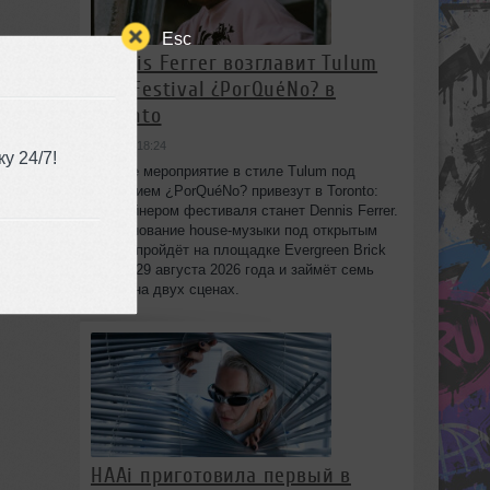
Esc
Dennis Ferrer возглавит Tulum
Day Festival ¿PorQuéNo? в
Toronto
вчера в 18:24
у 24/7!
6
Днёвое мероприятие в стиле Tulum под
названием ¿PorQuéNo? привезут в Toronto:
хедлайнером фестиваля станет Dennis Ferrer.
Празднование house-музыки под открытым
небом пройдёт на площадке Evergreen Brick
Works 29 августа 2026 года и займёт семь
часов на двух сценах.
HAAi приготовила первый в