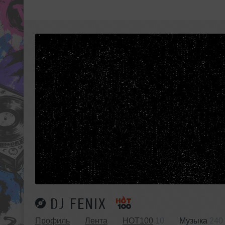
DJ FENIX
Профиль
Лента
HOT100
10
Музыка
240