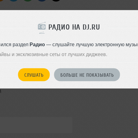
РАДИО НА DJ.RU
Стиль:
Dance
Записан: 10 июля 2020
вился раздел
Радио
— слушайте лучшую электронную музык
Добавлен: 10 июля 2020, 20:4
айвы и эксклюзивные сеты от лучших диджеев.
СЛУШАТЬ
БОЛЬШЕ НЕ ПОКАЗЫВАТЬ
a