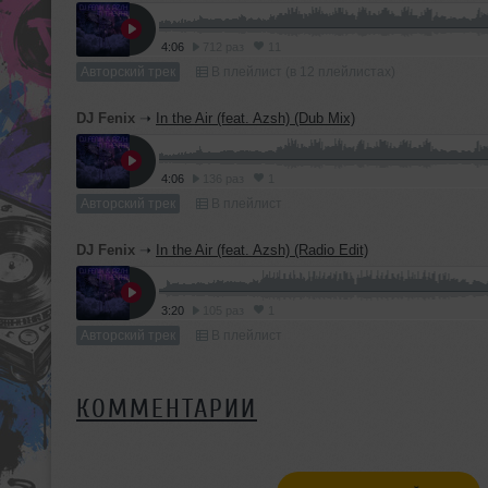
4:06
712 раз
11
Авторский трек
В плейлист (в 12 плейлистах)
DJ Fenix
➝
In the Air (feat. Azsh) (Dub Mix)
4:06
136 раз
1
Авторский трек
В плейлист
DJ Fenix
➝
In the Air (feat. Azsh) (Radio Edit)
3:20
105 раз
1
Авторский трек
В плейлист
КОММЕНТАРИИ