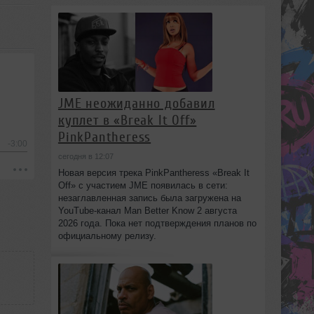
JME неожиданно добавил
куплет в «Break It Off»
PinkPantheress
-3:00
сегодня в 12:07
Новая версия трека PinkPantheress «Break It
Off» с участием JME появилась в сети:
незаглавленная запись была загружена на
YouTube-канал Man Better Know 2 августа
2026 года. Пока нет подтверждения планов по
официальному релизу.