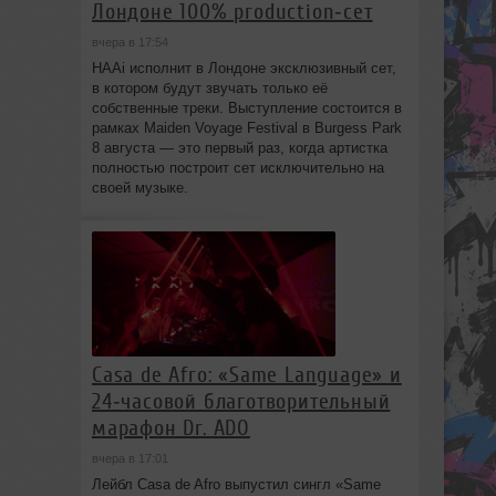
Лондоне 100% production‑сет
вчера в 17:54
HAAi исполнит в Лондоне эксклюзивный сет,
в котором будут звучать только её
собственные треки. Выступление состоится в
рамках Maiden Voyage Festival в Burgess Park
8 августа — это первый раз, когда артистка
полностью построит сет исключительно на
своей музыке.
Casa de Afro: «Same Language» и
24‑часовой благотворительный
марафон Dr. ADO
вчера в 17:01
Лейбл Casa de Afro выпустил сингл «Same