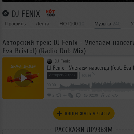
DJ FENIX
Профиль
Лента
HOT100
10
Музыка
240
У
Авторский трек: DJ Fenix - Улетаем навсегд
Eva Bristol) (Radio Dub Mix)
DJ Fenix
Авторский трек
House
00:00
</>
2
02:39
52
ПОДДЕРЖАТЬ АРТИСТА
РАССКАЖИ ДРУЗЬЯМ