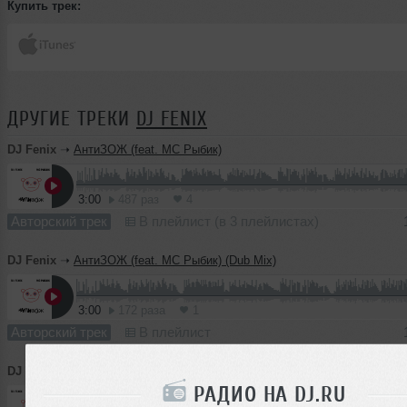
Купить трек:
ДРУГИЕ ТРЕКИ
DJ FENIX
DJ Fenix
➝
АнтиЗОЖ (feat. MC Рыбик)
3:00
487 раз
4
Авторский трек
В плейлист (в 3 плейлистах)
DJ Fenix
➝
АнтиЗОЖ (feat. MC Рыбик) (Dub Mix)
3:00
172 раза
1
Авторский трек
В плейлист
DJ Fenix
➝
АнтиЗОЖ (feat. MC Рыбик) (Club Edit)
РАДИО НА DJ.RU