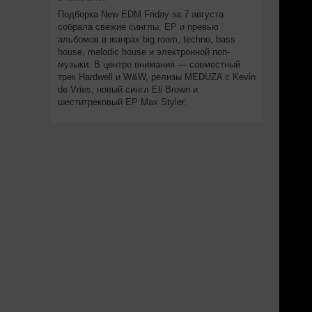
Подборка New EDM Friday за 7 августа
собрала свежие синглы, EP и превью
альбомов в жанрах big room, techno, bass
house, melodic house и электронной поп-
музыки. В центре внимания — совместный
трек Hardwell и W&W, релизы MEDUZA с Kevin
de Vries, новый сингл Eli Brown и
шеститрековый EP Max Styler.