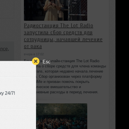
Радиостанция The Lot Radio
запустила сбор средств для
сотрудницы, начавшей лечение
от рака
ance
,
вчера в 17:02
Бруклинская онлайн-станция The Lot Radio
Esc
объявила о сборе средств для члена команды
:08
Lola Evans, которая недавно начала лечение
от рака. Сбор организован через платформу
GoFundMe и призван помочь покрыть
хирургическое вмешательство и
повседневные расходы в период лечения.
у 24/7!