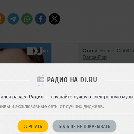
Стили:
House
,
Club/D
Dance-Pop
Записан: 17 августа 2016
Добавлен: 17 августа 2016, 14
РАДИО НА DJ.RU
BPM: 125
вился раздел
Радио
— слушайте лучшую электронную музык
айвы и эксклюзивные сеты от лучших диджеев.
СЛУШАТЬ
БОЛЬШЕ НЕ ПОКАЗЫВАТЬ