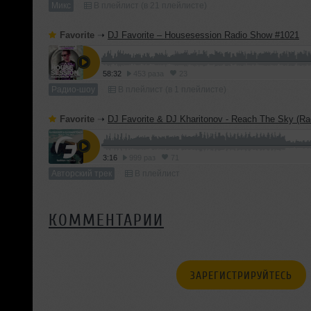
Микс
В плейлист (в 21 плейлисте)
Favorite
➝
DJ Favorite – Housesession Radio Show #1021
58:32
453 раза
23
Радио-шоу
В плейлист (в 1 плейлисте)
Favorite
➝
DJ Favorite & DJ Kharitonov - Reach The Sky (Rad
3:16
999 раз
71
Авторский трек
В плейлист
КОММЕНТАРИИ
ЗАРЕГИСТРИРУЙТЕСЬ