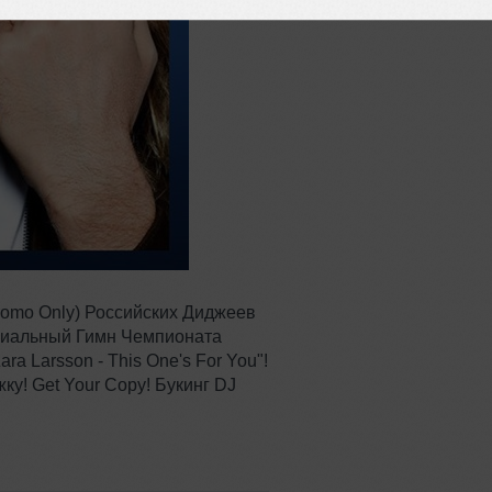
romo Only) Российских Диджеев
ициальный Гимн Чемпионата
ra Larsson - This One's For You"!
ку! Get Your Copy! Букинг DJ