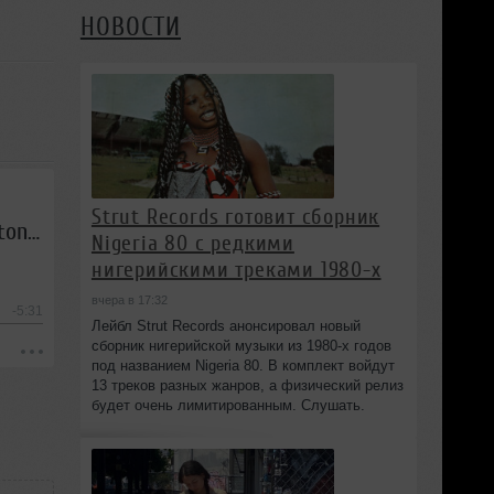
НОВОСТИ
Strut Records готовит сборник
David Guetta feat. Zara Larsson – This One's For You (DJ Favorite & DJ Kharitonov Remix)v
Nigeria 80 с редкими
нигерийскими треками 1980-х
вчера в 17:32
-5:31
Лейбл Strut Records анонсировал новый
сборник нигерийской музыки из 1980-х годов
под названием Nigeria 80. В комплект войдут
13 треков разных жанров, а физический релиз
будет очень лимитированным. Слушать.