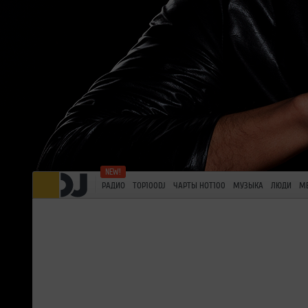
РАДИО
TOP100DJ
ЧАРТЫ HOT100
МУЗЫКА
ЛЮДИ
М