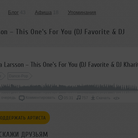
Блог
43
Афиша
18
Упоминания
on – This One's For You (DJ Favorite & DJ
e
Dance-Pop
 очередь
Комментировать
</>
05:31
757
Скачать
ОДДЕРЖАТЬ АРТИСТА
СКАЖИ ДРУЗЬЯМ