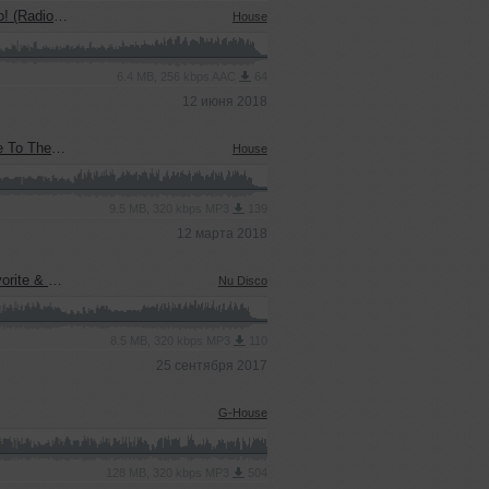
dio Edit)
House
6.4 MB, 256 kbps AAC
64
12 июня 2018
Radio Edit)
House
9.5 MB, 320 kbps MP3
139
12 марта 2018
Radio Edit)
Nu Disco
8.5 MB, 320 kbps MP3
110
25 сентября 2017
G-House
128 MB, 320 kbps MP3
504