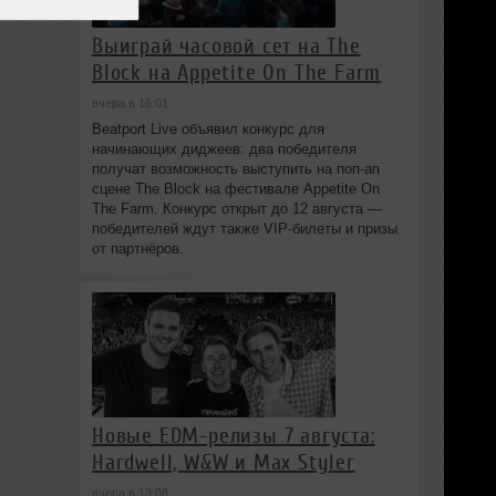
Выиграй часовой сет на The
Block на Appetite On The Farm
вчера в 16:01
Beatport Live объявил конкурс для
начинающих диджеев: два победителя
получат возможность выступить на поп‑ап
сцене The Block на фестивале Appetite On
The Farm. Конкурс открыт до 12 августа —
победителей ждут также VIP‑билеты и призы
от партнёров.
Новые EDM-релизы 7 августа:
Hardwell, W&W и Max Styler
вчера в 13:08