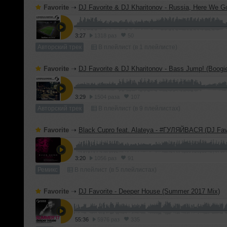
Favorite
➝
DJ Favorite & DJ Kharitonov - Russia, Here We Go! (Ra
3:27
1318 раз
50
Авторский трек
В плейлист (в 1 плейлисте)
Favorite
➝
DJ Favorite & DJ Kharitonov - Bass Jump! (Boogie To The Bassline) (
3:29
1504 раза
107
Авторский трек
В плейлист (в 9 плейлистах)
Favorite
➝
Black Cupro feat. Alateya - #ГУЛЯЙВАСЯ (DJ Favorite & DJ Kharitonov 
3:20
1056 раз
91
Ремикс
В плейлист (в 5 плейлистах)
Favorite
➝
DJ Favorite - Deeper House (Summer 2017 Mix)
55:36
5976 раз
335