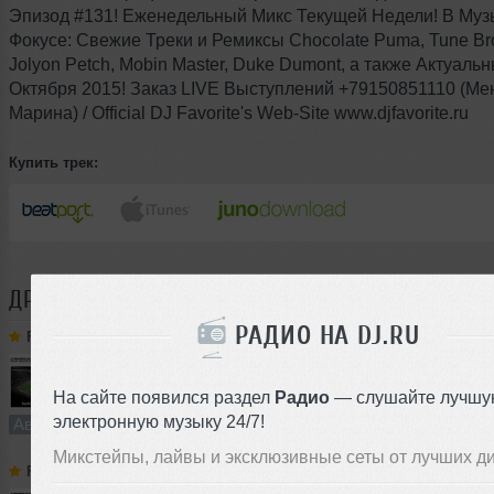
Эпизод #131! Еженедельный Микс Текущей Недели! В Му
Фокусе: Свежие Треки и Ремиксы Chocolate Puma, Tune Bro
Jolyon Petch, Mobin Master, Duke Dumont, а также Актуаль
Октября 2015! Заказ LIVE Выступлений +79150851110 (М
Марина) / Official DJ Favorite's Web-Site www.djfavorite.ru
Купить трек:
ДРУГИЕ ТРЕКИ
FAVORITE
РАДИО НА DJ.RU
Favorite
➝
DJ Favorite & DJ Kharitonov - Russia, Here We Go! (Radio Edit)
На сайте появился раздел
Радио
— слушайте лучшу
3:27
1318 раз
50
6.4 MB, 256
электронную музыку 24/7!
Авторский трек
В плейлист (в 1 плейлисте)
Микстейпы, лайвы и эксклюзивные сеты от лучших д
Favorite
➝
DJ Favorite & DJ Kharitonov - Bass Jump! (Boogie To The Bassline) (Radio Edit)