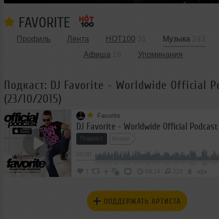
FAVORITE
Профиль
Лента
HOT100
31
Музыка
243
Афиша
18
Упоминания
Подкаст: DJ Favorite - Worldwide Official P
(23/10/2015)
Favorite
Подкаст
House
00:00
</>
7
59:14
229
ПОДДЕРЖАТЬ АРТИСТА