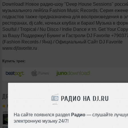
Download! Новое радио-шоу "Deep House Sessions" росси
музыкального лейбла Fashion Music Records. Серия ежен
подкастов также предназначена для воcпроизведения в э
ресторанах, dj cafe, ночных клубах и барах! Музыка в фор
Soulful / Tropical / Nu Disco / Indie Dance и тп. Get Your Co
за Вашу Поддержку! Букинг и Гастроли DJ Favorite +7903
(Fashion Records / Яна) / Официальный Сайт DJ Favorite
www.djfavorite.ru
Купить трек:
ДРУГИЕ ТРЕКИ
FAVORITE
РАДИО НА DJ.RU
Favorite
➝
DJ Favorite & DJ Kharitonov - Russia, Here We Go! (Radio Edit)
На сайте появился раздел
Радио
— слушайте лучшу
электронную музыку 24/7!
3:27
1318 раз
50
6.4 MB, 256