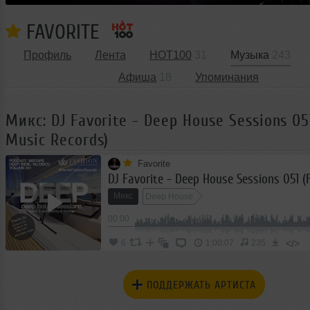
FAVORITE
Профиль
Лента
HOT100
31
Музыка
243
Афиша
18
Упоминания
Микс: DJ Favorite - Deep House Sessions 05
Music Records)
Favorite
Микс
Deep House
00:00
</>
6
1:00:07
235
ПОДДЕРЖАТЬ АРТИСТА