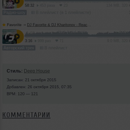
58:32
453 раза
23
134 MB, 320
Радио-шоу
В плейлист (в 1 плейлисте)
Favorite
➝
DJ Favorite & DJ Kharitonov - Reach The Sky (Radio Edit)
3:16
999 раз
71
9.0 MB, 320
Авторский трек
В плейлист
Стиль:
Deep House
Записан: 21 октября 2015
Добавлен: 26 октября 2015, 07:35
BPM: 120 — 121
КОММЕНТАРИИ