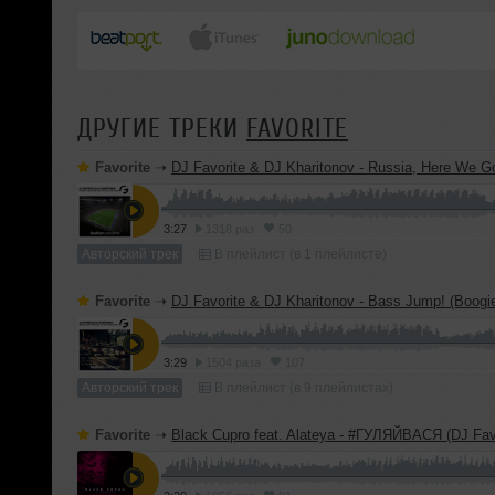
ДРУГИЕ ТРЕКИ
FAVORITE
Favorite
➝
DJ Favorite & DJ Kharitonov - Russia, Here We Go! (Ra
3:27
1318 раз
50
Авторский трек
В плейлист (в 1 плейлисте)
Favorite
➝
DJ Favorite & DJ Kharitonov - Bass Jump! (Boogie To The Bassline) (
3:29
1504 раза
107
Авторский трек
В плейлист (в 9 плейлистах)
Favorite
➝
Black Cupro feat. Alateya - #ГУЛЯЙВАСЯ (DJ Favorite & DJ Kharitonov 