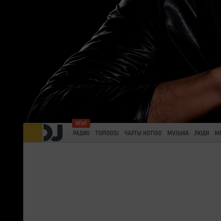
РАДИО
TOP100DJ
ЧАРТЫ HOT100
МУЗЫКА
ЛЮДИ
М