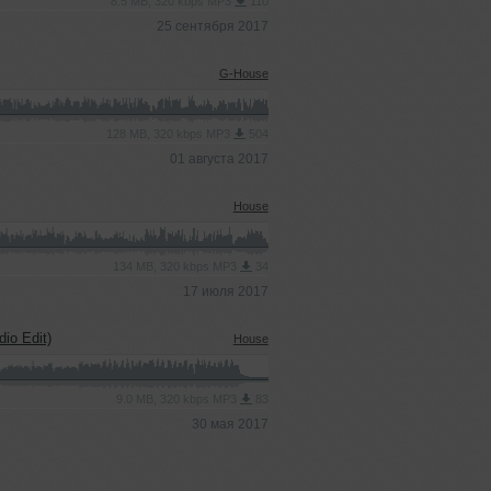
8.5 MB, 320 kbps MP3
110
25 сентября 2017
G-House
128 MB, 320 kbps MP3
504
01 августа 2017
House
134 MB, 320 kbps MP3
34
17 июля 2017
io Edit)
House
9.0 MB, 320 kbps MP3
83
30 мая 2017