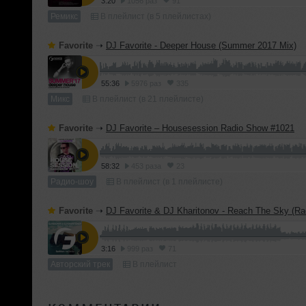
3:20
1056 раз
91
Ремикс
В плейлист (в 5 плейлистах)
Favorite
➝
DJ Favorite - Deeper House (Summer 2017 Mix)
55:36
5976 раз
335
Микс
В плейлист (в 21 плейлисте)
Favorite
➝
DJ Favorite – Housesession Radio Show #1021
58:32
453 раза
23
Радио-шоу
В плейлист (в 1 плейлисте)
Favorite
➝
DJ Favorite & DJ Kharitonov - Reach The Sky (Rad
3:16
999 раз
71
Авторский трек
В плейлист