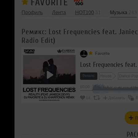
FAVORITE
Профиль
Лента
HOT100
31
Музыка
243
Ремикс: Lost Frequencies feat. Janiec
Radio Edit)
Favorite
Ремикс
House
Dance-Po
00:00
В
14
Добавить
П
РАС