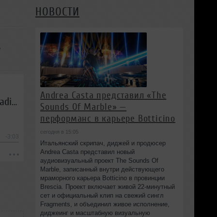
НОВОСТИ
v
Andrea Casta представил «The
Lost Frequencies feat. Janieck Devy - Reality (DJ Favorite & DJ Kharitonov Radio Edit)
Sounds Of Marble» —
перформанс в карьере Botticino
сегодня в 15:05
-3:03
Итальянский скрипач, диджей и продюсер
Andrea Casta представил новый
аудиовизуальный проект The Sounds Of
Marble, записанный внутри действующего
мраморного карьера Botticino в провинции
Brescia. Проект включает живой 22‑минутный
сет и официальный клип на свежий сингл
Fragments, и объединил живое исполнение,
диджеинг и масштабную визуальную