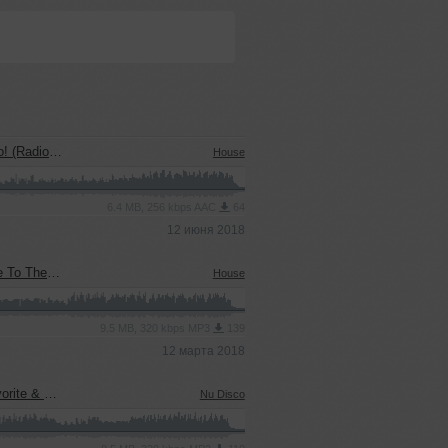
dio Edit)
House
6.4 MB, 256 kbps AAC
64
12 июня 2018
Radio Edit)
House
9.5 MB, 320 kbps MP3
139
12 марта 2018
Radio Edit)
Nu Disco