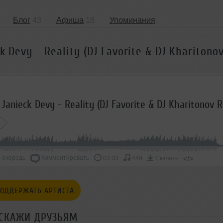
Блог
43
Афиша
18
Упоминания
k Devy - Reality (DJ Favorite & DJ Kharitono
p
 очередь
Комментировать
</>
03:03
449
Скачать
ОДДЕРЖАТЬ АРТИСТА
СКАЖИ ДРУЗЬЯМ