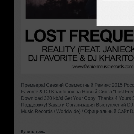
Премьера! Свежий Совместный Ремикс 2015 Росс
Favorite & DJ Kharitonov на Новый Сингл "Lost Frequ
Download 320 kb/s! Get Your Copy! Thanks 4 Yours
Поддержку! Заказ и Организация Выступлений DJ 
Music Records / Worldwide) / Официальный Сайт DJ 
Купить трек: