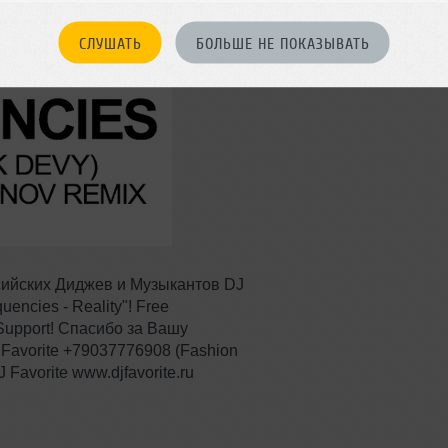
СЛУШАТЬ
БОЛЬШЕ НЕ ПОКАЗЫВАТЬ
ийских Диджев и Музыкантов DJ
encies - Reality"! Free
 Support! Спасибо за Вашу
Favorite +79037776908 (Fashion
Favorite www.djfavorite.ru