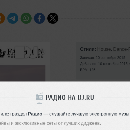
Стили:
House
,
Dance-
Записан: 10 сентября 2015
Добавлен: 10 сентября 2015, 
BPM: 125
РАДИО НА DJ.RU
вился раздел
Радио
— слушайте лучшую электронную музык
айвы и эксклюзивные сеты от лучших диджеев.