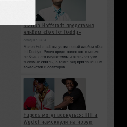
Marlon Hoffstadt представил
альбом «Das Ist Daddy»
сегодня в 13:34
Marlon Hoffstadt выпустил новый альбом «Das
Ist Daddy». Релиз представлен как «письмо
любви» к его слушателям и включает уже
знакомые синглы, а также ряд приглашённых
вокалистов и соавторов.
Fugees могут вернуться: Hill и
Wyclef намекнули на новую