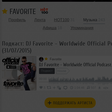
FAVORITE
Профиль
Лента
HOT100
31
Музыка
243
Афиша
18
Упоминания
Подкаст: DJ Favorite - Worldwide Official P
(31/07/2015)
Favorite
Подкаст
House
00:00
</>
5
1:04:46
507
ПОДДЕРЖАТЬ АРТИСТА