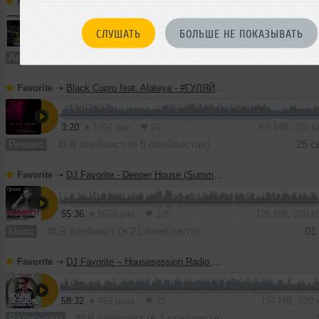
Favorite
➝
DJ Favorite & DJ Kharitonov - Bass Jump! (Boogie To The Bassline) (Radio Edit)
СЛУШАТЬ
БОЛЬШЕ НЕ ПОКАЗЫВАТЬ
3:29
1504 раза
107
9.5 MB, 320 
Авторский трек
В плейлист (в 9 плейлистах)
1
Favorite
➝
Black Cupro feat. Alateya - #ГУЛЯЙВАСЯ (DJ Favorite & DJ Kharitonov Radio Edit)
3:20
1056 раз
91
8.5 MB, 320 
Ремикс
В плейлист (в 5 плейлистах)
25 с
Favorite
➝
DJ Favorite - Deeper House (Summer 2017 Mix)
55:36
5976 раз
335
128 MB, 320 
Микс
В плейлист (в 21 плейлисте)
01
Favorite
➝
DJ Favorite – Housesession Radio Show #1021
58:32
453 раза
23
134 MB, 320
Радио-шоу
В плейлист (в 1 плейлисте)