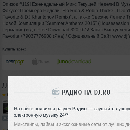
Эпизод #119! Еженедельный Микс Текущей Недели! В Му
Фокусе: Премьера Недели "Flo Rida & Robin Thicke - I Don't 
Favorite & DJ Kharitonov Remix)", а также Свежие Летние Т
Новой Компиляции "Summer Anthems 2015" (Housesession 
Германия) и др. Free Download 320 kb/s! Заказ Выступлен
Favorite +79037776908 (Яна) / Официальный Cайт www.djfav
Купить трек:
ДРУГИЕ ТРЕКИ
FAVORITE
РАДИО НА DJ.RU
Favorite
➝
DJ Favorite & DJ Kharitonov - Russia, Here We Go! (Radio Edit)
На сайте появился раздел
Радио
— слушайте лучшу
3:27
1318 раз
50
6.4 MB, 256
электронную музыку 24/7!
Авторский трек
В плейлист (в 1 плейлисте)
Микстейпы, лайвы и эксклюзивные сеты от лучших д