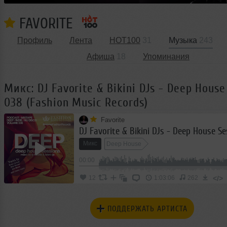
FAVORITE
Профиль
Лента
HOT100
31
Музыка
243
Афиша
18
Упоминания
Микс: DJ Favorite & Bikini DJs - Deep House
038 (Fashion Music Records)
Favorite
Микс
Deep House
00:00
</>
12
1:03:06
262
ПОДДЕРЖАТЬ АРТИСТА