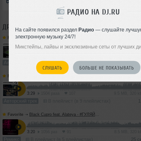
РАДИО НА DJ.RU
ДРУГИЕ ТРЕКИ
FAVORITE
На сайте появился раздел
Радио
— слушайте лучшу
электронную музыку 24/7!
Favorite
➝
DJ Favorite & DJ Kharitonov - Russia, Here We Go! (Radio Edit)
Микстейпы, лайвы и эксклюзивные сеты от лучших д
3:27
1318 раз
50
6.4 MB, 256
Авторский трек
В плейлист (в 1 плейлисте)
СЛУШАТЬ
БОЛЬШЕ НЕ ПОКАЗЫВАТЬ
Favorite
➝
DJ Favorite & DJ Kharitonov - Bass Jump! (Boogie To The Bassline) (Radio Edit)
3:29
1504 раза
107
9.5 MB, 320 
Авторский трек
В плейлист (в 9 плейлистах)
1
Favorite
➝
Black Cupro feat. Alateya - #ГУЛЯЙВАСЯ (DJ Favorite & DJ Kharitonov Radio Edit)
3:20
1056 раз
91
8.5 MB, 320 
Ремикс
В плейлист (в 5 плейлистах)
25 с