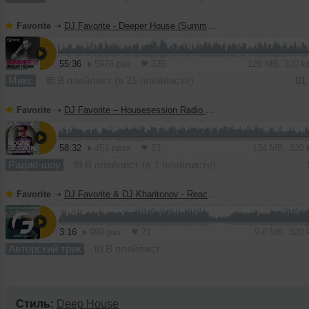
Favorite
➝
DJ Favorite - Deeper House (Summer 2017 Mix)
55:36
5976 раз
335
128 MB, 320 
Микс
В плейлист (в 21 плейлисте)
01
Favorite
➝
DJ Favorite – Housesession Radio Show #1021
58:32
453 раза
23
134 MB, 320
Радио-шоу
В плейлист (в 1 плейлисте)
Favorite
➝
DJ Favorite & DJ Kharitonov - Reach The Sky (Radio Edit)
3:16
999 раз
71
9.0 MB, 320
Авторский трек
В плейлист
Стиль:
Deep House