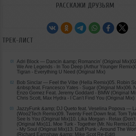
РАССКАЖИ ДРУЗЬЯМ
ТРЕК-ЛИСТ
Adri Block
— Dancin &amp; Romancin' (Original Mix)02
01
We Are Legends - In Too Deep (Arthur Younger Remix)03
Tigran - Everything U Need (Original Mix)
Bob Sinclar
— Feel the Vibe (Hella Remix)05. Robin S
02
&nbsp;feat. Francesco Yates - Sugar (Original Mix)06.
Enzo Gomez Feat. Jeremy Goddard - BMW (Original Mi
Chris Scott, Max Hydra - I Can't Find You (Original Mix)
JazzyFunk &amp; DJ Queto feat. Veselina Popova
— La
03
(Woo2Tech Remix)09. Twenty Feet Down feat. Tom Tyler 
See Is You (Original Mix)10. Lika Morgan - Relax (Don't 
(Original Mix)11. Moe Turk - Together (Mr. Nu Remix)1
- My Soul (Original Mix)13. Daft Punk - Around The Wor
(Richard Earnshaw &amp; Mike Scot Re-Edit)