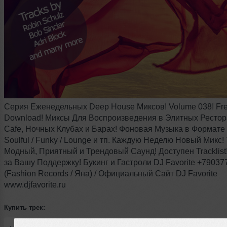
Серия Еженедельных Deep House Миксов! Volume 038! Fr
Download! Миксы Для Воcпроизведения в Элитных Рестор
Cafe, Ночных Клубах и Барах! Фоновая Музыка в Формате 
Soulful / Funky / Lounge и тп. Каждую Неделю Новый Микс!
Модный, Приятный и Трендовый Саунд! Доступен Tracklist
за Вашу Поддержку! Букинг и Гастроли DJ Favorite +7903
(Fashion Records / Яна) / Официальный Сайт DJ Favorite
www.djfavorite.ru
Купить трек: