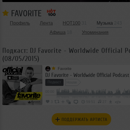
FAVORITE
Профиль
Лента
HOT100
31
Музыка
243
Афиша
18
Упоминания
Подкаст: DJ Favorite - Worldwide Official P
(08/05/2015)
Favorite
Подкаст
House
00:00
</>
3
59:51
27
ПОДДЕРЖАТЬ АРТИСТА