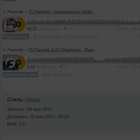
Favorite
➝
DJ Favorite – Housesession Radio Show #1021
58:32
453 раза
23
134 MB, 320
Радио-шоу
В плейлист (в 1 плейлисте)
Favorite
➝
DJ Favorite & DJ Kharitonov - Reach The Sky (Radio Edit)
3:16
999 раз
71
9.0 MB, 320
Авторский трек
В плейлист
Стиль:
House
Записан: 08 мая 2015
Добавлен: 18 мая 2015, 08:18
BPM: 127