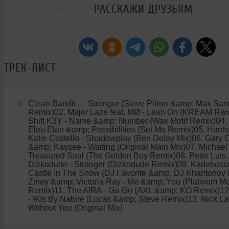
РАССКАЖИ ДРУЗЬЯМ
ТРЕК-ЛИСТ
Clean Bandit
— Stronger (Steve Pitron &amp; Max Sa
01
Remix)02. Major Laze feat. MØ - Lean On (KREAM Rem
Shift K3Y - Name &amp; Number (Wax Motif Remix)04. F
Elou Elan &amp; Possibilities (Set Mo Remix)05. Hardso
Katie Costello - Shadowplay (Ben Delay Mix)06. Gary 
&amp; Kaysee - Waiting (Original Main Mix)07. Michael 
Treasured Soul (The Golden Boy Remix)08. Peter Luts,
Dizkodude - Stranger (Dizkodude Remix)09. Kadebosta
Castle In The Snow (DJ Favorite &amp; DJ Kharitonov
Zmey &amp; Victoria Ray - Me &amp; You (Platinum M
Remix)11. The AIRA - Go-Go (AXL &amp; KO Remix)12
- 90s By Nature (Lucas &amp; Steve Remix)13. Nick La
Without You (Original Mix)