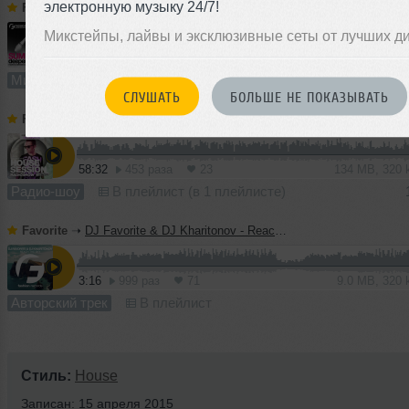
электронную музыку 24/7!
Favorite
➝
DJ Favorite - Deeper House (Summer 2017 Mix)
Микстейпы, лайвы и эксклюзивные сеты от лучших д
55:36
5976 раз
335
128 MB, 320 
Микс
В плейлист (в 21 плейлисте)
01
СЛУШАТЬ
БОЛЬШЕ НЕ ПОКАЗЫВАТЬ
Favorite
➝
DJ Favorite – Housesession Radio Show #1021
58:32
453 раза
23
134 MB, 320
Радио-шоу
В плейлист (в 1 плейлисте)
Favorite
➝
DJ Favorite & DJ Kharitonov - Reach The Sky (Radio Edit)
3:16
999 раз
71
9.0 MB, 320
Авторский трек
В плейлист
Стиль:
House
Записан: 15 апреля 2015