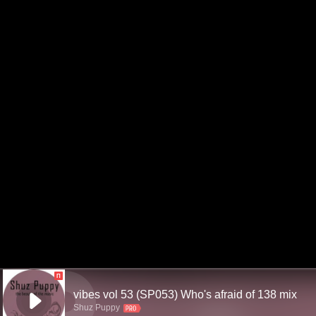
П
vibes vol 53 (SP053) Who's afraid of 138 mix
Shuz Puppy