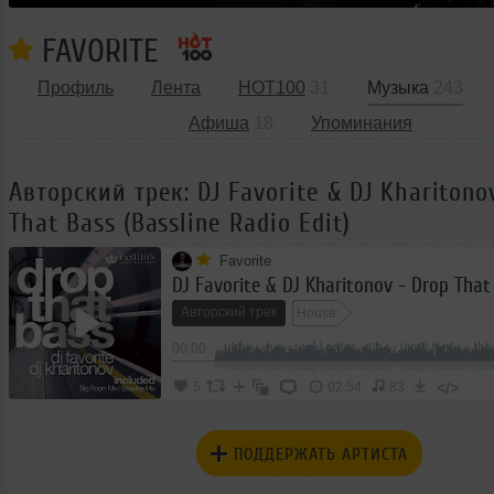
FAVORITE
Профиль
Лента
HOT100
31
Музыка
243
Афиша
18
Упоминания
Авторский трек: DJ Favorite & DJ Kharitono
That Bass (Bassline Radio Edit)
Favorite
Авторский трек
House
00:00
</>
5
02:54
83
ПОДДЕРЖАТЬ АРТИСТА