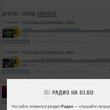
ДРУГИЕ ТРЕКИ
FAVORITE
Favorite
➝
DJ Favorite & DJ Kharitonov - Russia, Here We Go! (Radio Edit)
3:27
1318 раз
50
6.4 MB, 256
Авторский трек
В плейлист (в 1 плейлисте)
Favorite
➝
DJ Favorite & DJ Kharitonov - Bass Jump! (Boogie To The Bassline) (Radio Edit)
3:29
1504 раза
107
9.5 MB, 320 
Авторский трек
В плейлист (в 9 плейлистах)
1
Favorite
➝
Black Cupro feat. Alateya - #ГУЛЯЙВАСЯ (DJ Favorite & DJ Kharitonov Radio Edit)
РАДИО НА DJ.RU
3:20
1056 раз
91
8.5 MB, 320 
Ремикс
В плейлист (в 5 плейлистах)
25 с
На сайте появился раздел
Радио
— слушайте лучшу