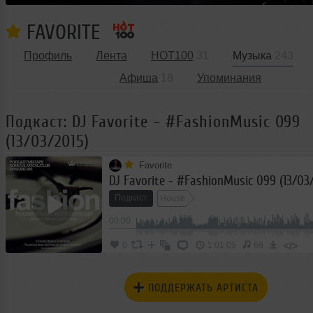
FAVORITE
Профиль
Лента
HOT100
31
Музыка
243
Афиша
18
Упоминания
Подкаст: DJ Favorite - #FashionMusic 099
(13/03/2015)
Favorite
DJ Favorite - #FashionMusic 099 (13/03/
Подкаст
House
00:00
</>
0
1:01:05
68
ПОДДЕРЖАТЬ АРТИСТА