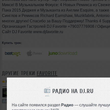
Миксе! В Музыкальном Фокусе: 4 Новых Ремикса из Свеже
Пака 2015 Диджея и Музыканта из Англии Esquire, а такж
Синглов и Ремиксов Richard Earnshaw, Muzikfabrik, Antonio
многих других! Спасибо за Вашу Поддержку! Thanks 4 Supp
Организация Гастролей DJ Favorite +79037776908 / Офиц
Сайт DJ Favorite www.djfavorite.ru
Купить трек:
ДРУГИЕ ТРЕКИ
FAVORITE
Favorite
➝
DJ Favorite & DJ Kharitonov - Russia, Here We Go! (Radio Edit)
РАДИО НА DJ.RU
3:27
1318 раз
50
6.4 MB, 256
Авторский трек
В плейлист (в 1 плейлисте)
На сайте появился раздел
Радио
— слушайте лучшу