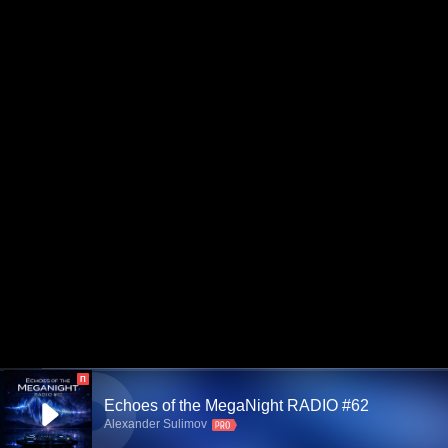
П
Echoes of the MegaNight RADIO #62
Alexander Sulimov