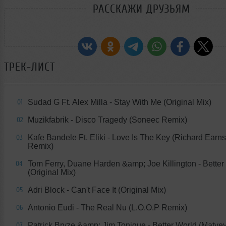
РАССКАЖИ ДРУЗЬЯМ
ТРЕК-ЛИСТ
Sudad G Ft. Alex Milla - Stay With Me (Original Mix)
01
Muzikfabrik - Disco Tragedy (Soneec Remix)
02
Kafe Bandele Ft. Eliki - Love Is The Key (Richard Ear
03
Remix)
Tom Ferry, Duane Harden &amp; Joe Killington - Better
04
(Original Mix)
Adri Block - Can't Face It (Original Mix)
05
Antonio Eudi - The Real Nu (L.O.O.P Remix)
06
Patrick Bryze &amp; Jim Tonique - Better World (Matv
07