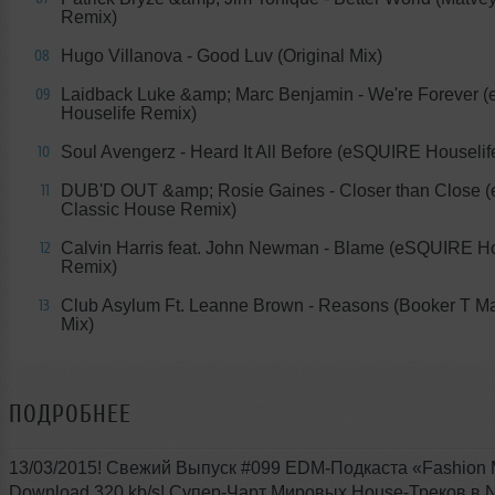
Remix)
Hugo Villanova - Good Luv (Original Mix)
08
Laidback Luke &amp; Marc Benjamin - We're Forever
09
Houselife Remix)
Soul Avengerz - Heard It All Before (eSQUIRE Houseli
10
DUB'D OUT &amp; Rosie Gaines - Closer than Close
11
Classic House Remix)
Calvin Harris feat. John Newman - Blame (eSQUIRE Ho
12
Remix)
Club Asylum Ft. Leanne Brown - Reasons (Booker T Ma
13
Mix)
ПОДРОБНЕЕ
13/03/2015! Свежий Выпуск #099 EDM-Подкаста «Fashion M
Download 320 kb/s! Cупер-Чарт Мировых House-Треков в 