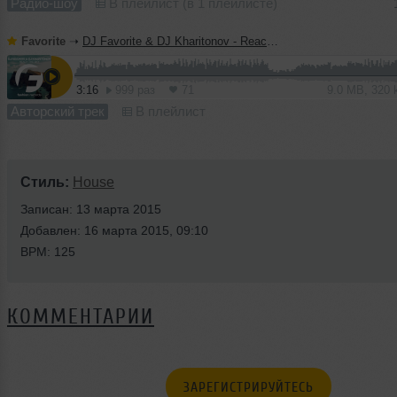
Радио-шоу
В плейлист (в 1 плейлисте)
Favorite
➝
DJ Favorite & DJ Kharitonov - Reach The Sky (Radio Edit)
3:16
999 раз
71
9.0 MB, 320
Авторский трек
В плейлист
Стиль:
House
Записан: 13 марта 2015
Добавлен: 16 марта 2015, 09:10
BPM: 125
КОММЕНТАРИИ
ЗАРЕГИСТРИРУЙТЕСЬ