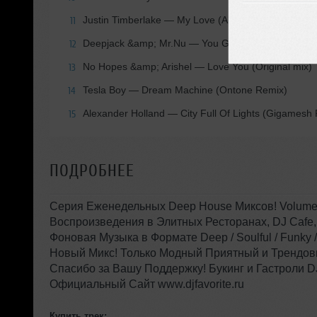
Justin Timberlake
— My Love (Alex M.I.F. Remix)
11
Deepjack &amp; Mr.Nu
— You Got Me Baby (Origina
12
No Hopes &amp; Arishel
— Love You (Original mix)
13
Tesla Boy
— Dream Machine (Ontone Remix)
14
Alexander Holland
— City Full Of Lights (Gigamesh
15
ПОДРОБНЕЕ
Серия Еженедельных Deep House Миксов! Volume 
Воcпроизведения в Элитных Ресторанах, DJ Cafe,
Фоновая Музыка в Формате Deep / Soulful / Funky 
Новый Микс! Только Модный Приятный и Трендовый
Спасибо за Вашу Поддержку! Букинг и Гастроли DJ
Официальный Сайт www.djfavorite.ru
Купить трек: