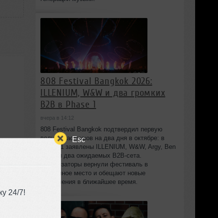
808 Festival Bangkok 2026:
ILLENIUM, W&W и два громких
B2B в Phase 1
вчера в 14:12
808 Festival Bangkok подтвердил первую
волну участников на два дня в октябре: в
Esc
Phase 1 заявлены ILLENIUM, W&W, Argy, Ben
Nicky и два ожидаемых B2B-сета.
Организаторы вернули фестиваль в
привычное место и обещают новые
объявления в ближайшее время.
у 24/7!