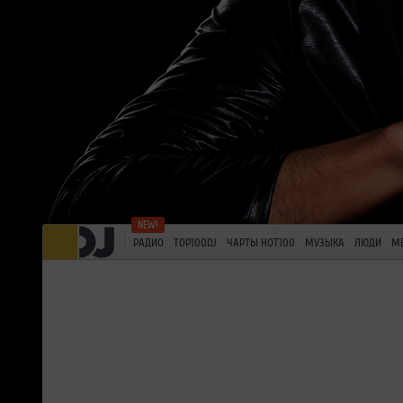
РАДИО
TOP100DJ
ЧАРТЫ HOT100
МУЗЫКА
ЛЮДИ
М