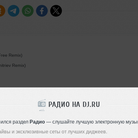
Free Remix)
triev Remix)
РАДИО НА DJ.RU
 Mix)
Т Remix)
вился раздел
Радио
— слушайте лучшую электронную музык
айвы и эксклюзивные сеты от лучших диджеев.
 &amp; Mr. Nu Remix)