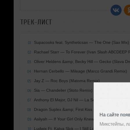
ТРЕК-ЛИСТ
Supacooks feat. Syntheticsax
— The One (Sax Mix)
01
Rachael Starr
— To Forever (Ivan Slash ABCDEEP 
02
Oliver Heldens &amp; Becky Hill
— Gecko (Slava Dmi
03
Hernan Cerbello
— Mileage (Marco Grandi Remix)
04
Jay Z
— Roc Boys (Matoma Remix)
05
Sia
— Chandelier (Stoto Remix)
06
Anthony El Mejor, DJ Nil
— La Serenissima (Original
07
Dragon Suplex &amp; First Kiss (Joeblack СBoogie
08
На сайте поя
Aaliyah
— If Your Girl Only Knew (Liva K Edit)
09
Микстейпы, л
Ludwix Ft. Katya Slok
— I Still Love You (Deepjack
10