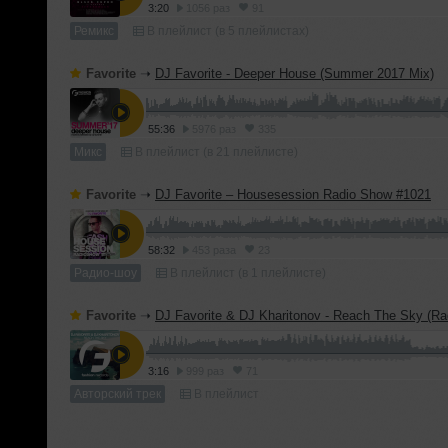
3:20
1056 раз
91
Ремикс
В плейлист (в 5 плейлистах)
Favorite
➝
DJ Favorite - Deeper House (Summer 2017 Mix)
55:36
5976 раз
335
Микс
В плейлист (в 21 плейлисте)
Favorite
➝
DJ Favorite – Housesession Radio Show #1021
58:32
453 раза
23
Радио-шоу
В плейлист (в 1 плейлисте)
Favorite
➝
DJ Favorite & DJ Kharitonov - Reach The Sky (Rad
3:16
999 раз
71
Авторский трек
В плейлист