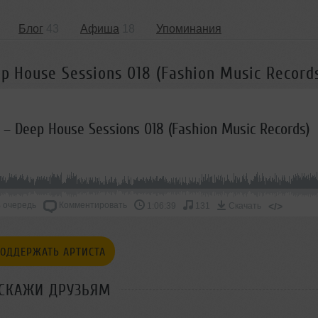
Блог
43
Афиша
18
Упоминания
ep House Sessions 018 (Fashion Music Record
v – Deep House Sessions 018 (Fashion Music Records)
 очередь
Комментировать
</>
1:06:39
131
Скачать
ОДДЕРЖАТЬ АРТИСТА
СКАЖИ ДРУЗЬЯМ