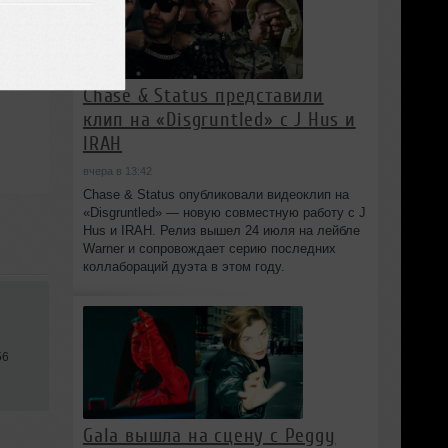
Chase & Status представили
клип на «Disgruntled» с J Hus и
IRAH
вчера в 13:42
Chase & Status опубликовали видеоклип на
«Disgruntled» — новую совместную работу с J
Hus и IRAH. Релиз вышел 24 июля на лейбле
Warner и сопровождает серию последних
коллабораций дуэта в этом году.
56
Gala вышла на сцену с Peggy