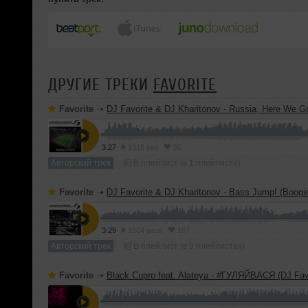
ДРУГИЕ ТРЕКИ
FAVORITE
Favorite
➝
DJ Favorite & DJ Kharitonov - Russia, Here We Go! (Ra
3:27
1318 раз
50
Авторский трек
В плейлист (в 1 плейлисте)
Favorite
➝
DJ Favorite & DJ Kharitonov - Bass Jump! (Boogie To The Bassline) (
3:29
1504 раза
107
Авторский трек
В плейлист (в 9 плейлистах)
Favorite
➝
Black Cupro feat. Alateya - #ГУЛЯЙВАСЯ (DJ Favorite & DJ Kharitonov 