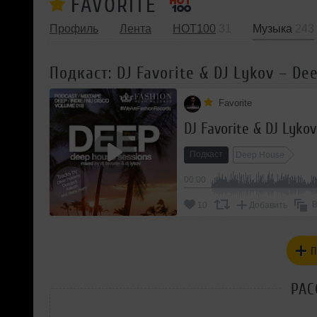
FAVORITE
Профиль
Лента
HOT100
31
Музыка
243
Подкаст: DJ Favorite & DJ Lykov – De
Favorite
DJ Favorite & DJ Lyko
Подкаст
Deep House
00:00
В
10
Добавить
П
РАС