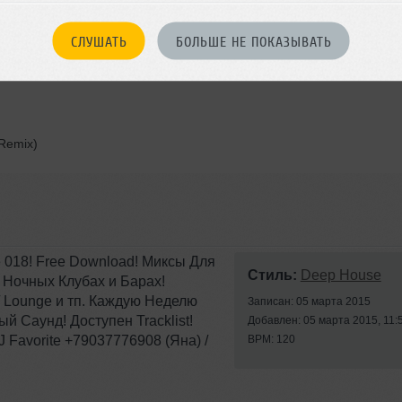
СЛУШАТЬ
БОЛЬШЕ НЕ ПОКАЗЫВАТЬ
l Mix)
 Remix)
018! Free Download! Миксы Для
Стиль:
Deep House
 Ночных Клубах и Барах!
/ Lounge и тп. Каждую Неделю
Записан: 05 марта 2015
 Саунд! Доступен Tracklist!
Добавлен: 05 марта 2015, 11:
 Favorite +79037776908 (Яна) /
BPM: 120