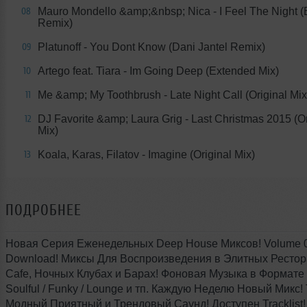
Mauro Mondello &amp;&nbsp; Nica - I Feel The Night 
08
Remix)
Platunoff - You Dont Know (Dani Jantel Remix)
09
Artego feat. Tiara - Im Going Deep (Extended Mix)
10
Me &amp; My Toothbrush - Late Night Call (Original Mix
11
DJ Favorite &amp; Laura Grig - Last Christmas 2015 (Or
12
Mix)
Koala, Karas, Filatov - Imagine (Original Mix)
13
ПОДРОБНЕЕ
Новая Серия Еженедельных Deep House Миксов! Volume 0
Download! Миксы Для Воcпроизведения в Элитных Рестор
Cafe, Ночных Клубах и Барах! Фоновая Музыка в Формате 
Soulful / Funky / Lounge и тп. Каждую Неделю Новый Микс!
Модный Приятный и Трендовый Саунд! Доступен Tracklist!