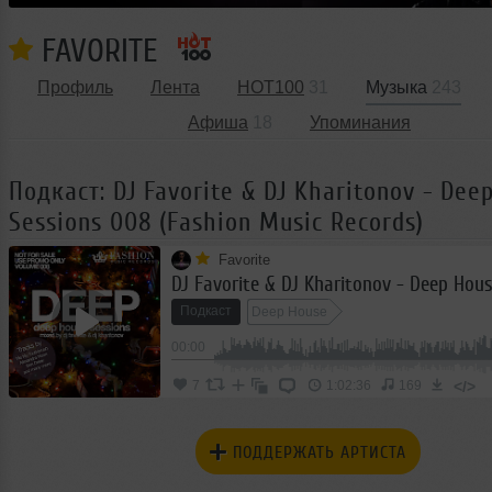
FAVORITE
Профиль
Лента
HOT100
31
Музыка
243
Афиша
18
Упоминания
Подкаст: DJ Favorite & DJ Kharitonov - Dee
Sessions 008 (Fashion Music Records)
Favorite
Подкаст
Deep House
00:00
</>
7
1:02:36
169
ПОДДЕРЖАТЬ АРТИСТА