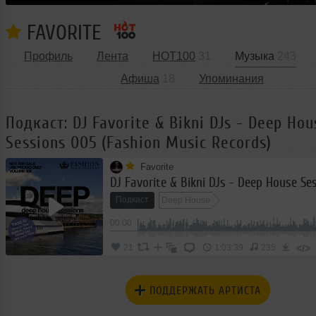
FAVORITE
Профиль
Лента
HOT100
31
Музыка
243
Афиша
18
Упоминания
Подкаст: DJ Favorite & Bikni DJs - Deep Hou
Sessions 005 (Fashion Music Records)
Favorite
Подкаст
Deep House
00:00
</>
21
1:03:39
235
ПОДДЕРЖАТЬ АРТИСТА