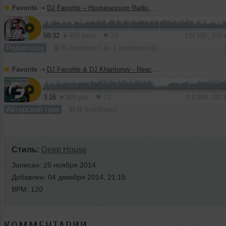
Favorite
➝
DJ Favorite – Housesession Radio Show #1021
58:32
453 раза
23
134 MB, 320
Радио-шоу
В плейлист (в 1 плейлисте)
Favorite
➝
DJ Favorite & DJ Kharitonov - Reach The Sky (Radio Edit)
3:16
999 раз
71
9.0 MB, 320
Авторский трек
В плейлист
Стиль:
Deep House
Записан: 25 ноября 2014
Добавлен: 04 декабря 2014, 21:15
BPM: 120