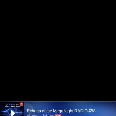
П
Echoes of the MegaNight RADIO #58
Alexander Sulimov