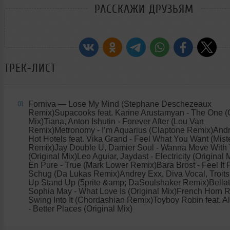
РАССКАЖИ ДРУЗЬЯМ
ТРЕК-ЛИСТ
Forniva
— Lose My Mind (Stephane Deschezeaux
01
Remix)Supacooks feat. Karine Arustamyan - The One (O
Mix)Tiana, Anton Ishutin - Forever After (Lou Van
Remix)Metronomy - I’m Aquarius (Claptone Remix)Andr
Hot Hotels feat. Vika Grand - Feel What You Want (Mist
Remix)Jay Double U, Damier Soul - Wanna Move With
(Original Mix)Leo Aguiar, Jaydast - Electricity (Original
En Pure - True (Mark Lower Remix)Bara Brost - Feel It F
Schug (Da Lukas Remix)Andrey Exx, Diva Vocal, Troitsk
Up Stand Up (5prite &amp; DaSoulshaker Remix)Bellatr
Sophia May - What Love Is (Original Mix)French Horn R
Swing Into It (Chordashian Remix)Toyboy Robin feat. 
- Better Places (Original Mix)