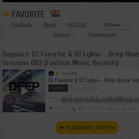
FAVORITE
Профиль
Лента
HOT100
31
Музыка
243
Афиша
18
Упоминания
Подкаст: DJ Favorite & DJ Lykov - Deep Hou
Sessions 002 (Fashion Music Records)
Favorite
Подкаст
Deep House
00:00
</>
7
1:07:34
118
ПОДДЕРЖАТЬ АРТИСТА