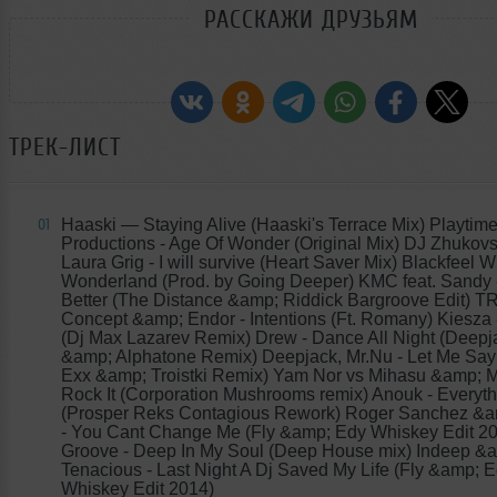
РАССКАЖИ ДРУЗЬЯМ
ТРЕК-ЛИСТ
Haaski
— Staying Alive (Haaski's Terrace Mix) Playtim
01
Productions - Age Of Wonder (Original Mix) DJ Zhukovs
Laura Grig - I will survive (Heart Saver Mix) Blackfeel Wi
Wonderland (Prod. by Going Deeper) KMC feat. Sandy 
Better (The Distance &amp; Riddick Bargroove Edit) T
Concept &amp; Endor - Intentions (Ft. Romany) Kiesza
(Dj Max Lazarev Remix) Drew - Dance All Night (Deepj
&amp; Alphatone Remix) Deepjack, Mr.Nu - Let Me Say
Exx &amp; Troistki Remix) Yam Nor vs Mihasu &amp; M
Rock It (Corporation Mushrooms remix) Anouk - Everyth
(Prosper Reks Contagious Rework) Roger Sanchez &am
- You Cant Change Me (Fly &amp; Edy Whiskey Edit 2
Groove - Deep In My Soul (Deep House mix) Indeep &
Tenacious - Last Night A Dj Saved My Life (Fly &amp; 
Whiskey Edit 2014)