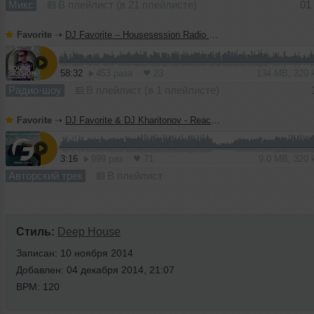
Микс
В плейлист (в 21 плейлисте)
01
Favorite
➝
DJ Favorite – Housesession Radio Show #1021
58:32
453 раза
23
134 MB, 320
Радио-шоу
В плейлист (в 1 плейлисте)
Favorite
➝
DJ Favorite & DJ Kharitonov - Reach The Sky (Radio Edit)
3:16
999 раз
71
9.0 MB, 320
Авторский трек
В плейлист
Стиль:
Deep House
Записан: 10 ноября 2014
Добавлен: 04 декабря 2014, 21:07
BPM: 120