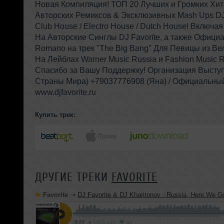
Новая Компиляция! ТОП 20 Лучших и Громких Хит
Авторских Ремиксов & Эксклюзивных Mash Ups DJ 
Club House / Electro House / Dutch House! Вклю
На Авторские Синглы DJ Favorite, а также Официа
Romano на трек "The Big Bang" Для Певицы из Ве
На Лейблах Warner Music Russia и Fashion Music R
Спасибо за Вашу Поддержку! Организация Выступл
Страны Мира) +79037776908 (Яна) / Официальный
www.djfavorite.ru
Купить трек:
ДРУГИЕ ТРЕКИ
FAVORITE
Favorite
➝
DJ Favorite & DJ Kharitonov - Russia, Here We Go! (Ra
3:27
1318 раз
50