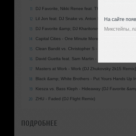
DJ Favorite, Nikki Renee feat. Theory - Louder (DJ 
11
Lil Jon feat. DJ Snake vs. Anton Liss - Turn Down 
На сайте поя
12
DJ Favorite &amp; DJ Kharitonov - Rock The Party (
Микстейпы, л
13
Capital Cities - One Minute More (DJ Zhukovsky Re
14
Clean Bandit vs. Christopher S - Rather Be (DJ Fa
15
David Guetta feat. Sam Martin - Dangerous (DJ Fav
16
Masters at Work - Work (DJ Zhukovsky 2k15 Remix
17
Black &amp; White Brothers - Put Yours Hands Up I
18
Kiesza vs. Bass Kleph - Hideaway (DJ Favorite &a
19
ZHU - Faded (DJ Flight Remix)
20
ПОДРОБНЕЕ