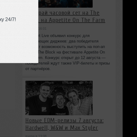
Выиграй часовой сет на The
Block на Appetite On The Farm
у 24/7!
вчера в 16:01
Beatport Live объявил конкурс для
начинающих диджеев: два победителя
получат возможность выступить на поп‑ап
сцене The Block на фестивале Appetite On
The Farm. Конкурс открыт до 12 августа —
победителей ждут также VIP‑билеты и призы
от партнёров.
Новые EDM-релизы 7 августа:
Hardwell, W&W и Max Styler
вчера в 13:08