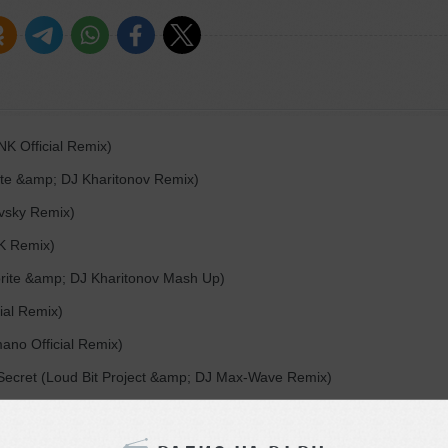
K Official Remix)
ite &amp; DJ Kharitonov Remix)
ovsky Remix)
NK Remix)
orite &amp; DJ Kharitonov Mash Up)
ial Remix)
ano Official Remix)
ecret (Loud Bit Project &amp; DJ Max-Wave Remix)
ty (DJ Favorite Remix)
orite &amp; DJ Kharitonov Remix)