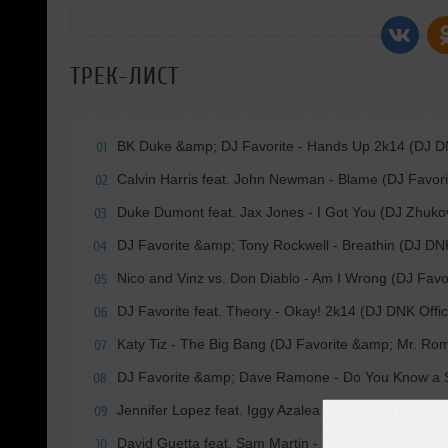
ТРЕК-ЛИСТ
BK Duke &amp; DJ Favorite - Hands Up 2k14 (DJ DN
01
Calvin Harris feat. John Newman - Blame (DJ Favor
02
Duke Dumont feat. Jax Jones - I Got You (DJ Zhuk
03
DJ Favorite &amp; Tony Rockwell - Breathin (DJ D
04
Nico and Vinz vs. Don Diablo - Am I Wrong (DJ Fav
05
DJ Favorite feat. Theory - Okay! 2k14 (DJ DNK Offic
06
Katy Tiz - The Big Bang (DJ Favorite &amp; Mr. Rom
07
DJ Favorite &amp; Dave Ramone - Do You Know a S
08
Jennifer Lopez feat. Iggy Azalea &amp; Pitbull - Boo
09
David Guetta feat. Sam Martin - Dangerous (DJ Fav
10