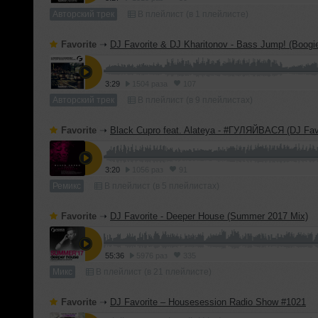
Авторский трек
В плейлист (в 1 плейлисте)
Favorite
➝
DJ Favorite & DJ Kharitonov - Bass Jump! (Boogie To The Bassline) (
3:29
1504 раза
107
Авторский трек
В плейлист (в 9 плейлистах)
Favorite
➝
Black Cupro feat. Alateya - #ГУЛЯЙВАСЯ (DJ Favorite & DJ Kharitonov 
3:20
1056 раз
91
Ремикс
В плейлист (в 5 плейлистах)
Favorite
➝
DJ Favorite - Deeper House (Summer 2017 Mix)
55:36
5976 раз
335
Микс
В плейлист (в 21 плейлисте)
Favorite
➝
DJ Favorite – Housesession Radio Show #1021