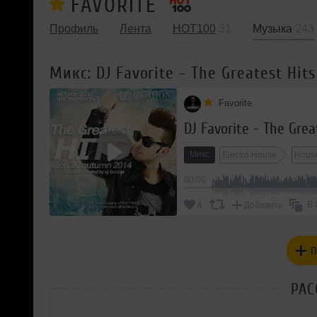
FAVORITE
Профиль
Лента
HOT100
31
Музыка
243
Микс: DJ Favorite - The Greatest Hit
Favorite
DJ Favorite - The Gre
Микс
Electro House
Hous
00:00
В 
4
Добавить
П
РАС