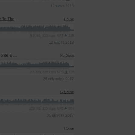
12 июня 2018
Radio Edit)
House
9.5 MB, 320 kbps MP3
139
12 марта 2018
Radio Edit)
Nu Disco
8.5 MB, 320 kbps MP3
110
25 сентября 2017
G-House
128 MB, 320 kbps MP3
504
01 августа 2017
House