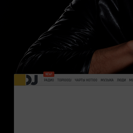
РАДИО
TOP100DJ
ЧАРТЫ HOT100
МУЗЫКА
ЛЮДИ
М