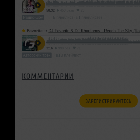
58:32
453 раза
23
Радио-шоу
В плейлист (в 1 плейлисте)
Favorite
➝
DJ Favorite & DJ Kharitonov - Reach The Sky (Rad
3:16
999 раз
71
Авторский трек
В плейлист
КОММЕНТАРИИ
ЗАРЕГИСТРИРУЙТЕСЬ