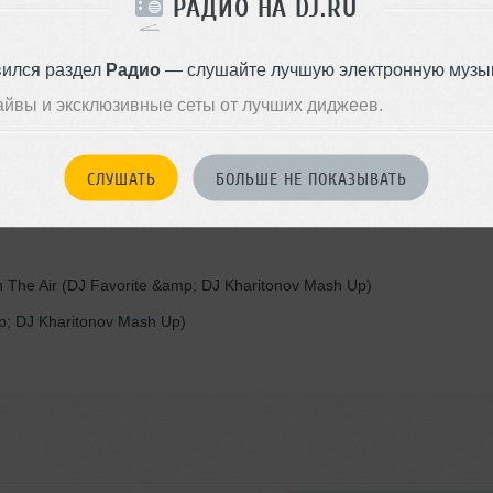
РАДИО НА DJ.RU
Kharitonov Official Remix) &nbsp;
For What (DJ Favorite &amp; DJ Kharitonov Mash Up)
вился раздел
Радио
— слушайте лучшую электронную музык
Original Mix)
айвы и эксклюзивные сеты от лучших диджеев.
mix)
vorite &amp; DJ Kharitonov Mash Up)
СЛУШАТЬ
БОЛЬШЕ НЕ ПОКАЗЫВАТЬ
orite &amp; DJ Kharitonov Remix)
)
n The Air (DJ Favorite &amp; DJ Kharitonov Mash Up)
mp; DJ Kharitonov Mash Up)