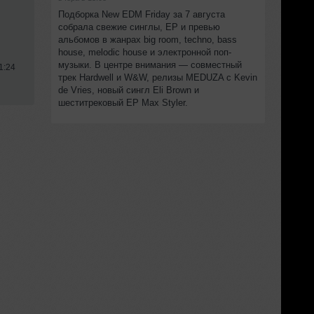
Подборка New EDM Friday за 7 августа
собрала свежие синглы, EP и превью
альбомов в жанрах big room, techno, bass
house, melodic house и электронной поп-
музыки. В центре внимания — совместный
1:24
трек Hardwell и W&W, релизы MEDUZA с Kevin
de Vries, новый сингл Eli Brown и
шеститрековый EP Max Styler.