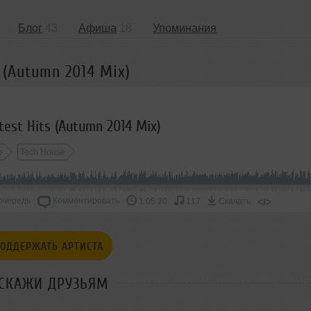
Блог
43
Афиша
18
Упоминания
s (Autumn 2014 Mix)
atest Hits (Autumn 2014 Mix)
e
Tech House
очередь
Комментировать
</>
1:05:20
117
Скачать
ОДДЕРЖАТЬ АРТИСТА
СКАЖИ ДРУЗЬЯМ