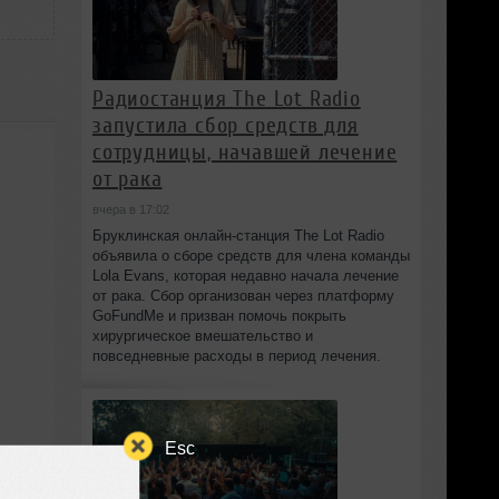
Радиостанция The Lot Radio
запустила сбор средств для
сотрудницы, начавшей лечение
от рака
вчера в 17:02
Бруклинская онлайн-станция The Lot Radio
объявила о сборе средств для члена команды
Lola Evans, которая недавно начала лечение
от рака. Сбор организован через платформу
GoFundMe и призван помочь покрыть
хирургическое вмешательство и
повседневные расходы в период лечения.
Esc