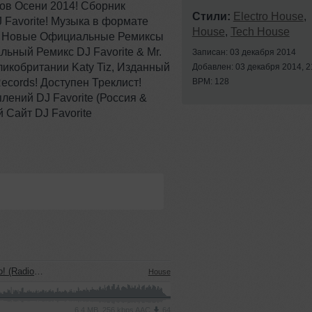
ов Осени 2014! Сборник
Стили:
Electro House
,
Favorite! Музыка в формате
House
,
Tech House
чая Новые Официальные Ремиксы
льный Ремикс DJ Favorite & Mr.
Записан: 03 декабря 2014
ликобритании Katy Tiz, Изданный
Добавлен: 03 декабря 2014, 2
ecords! Доступен Треклист!
BPM: 128
ений DJ Favorite (Россия &
 Сайт DJ Favorite
dio Edit)
House
6.4 MB, 256 kbps AAC
64