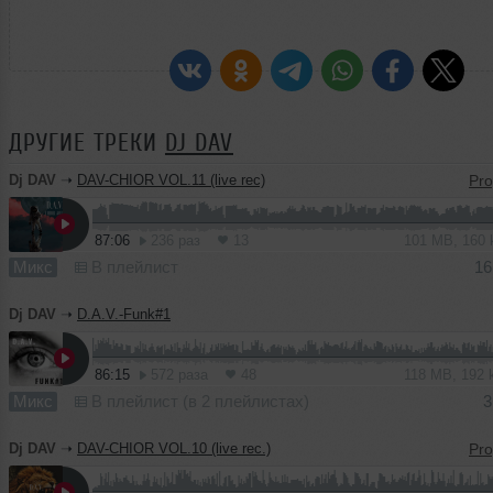
ДРУГИЕ ТРЕКИ
DJ DAV
Dj DAV
➝
DAV-CHIOR VOL.11 (live rec)
87:06
236 раз
13
101 MB, 160
Микс
В плейлист
16
Dj DAV
➝
D.A.V.-Funk#1
86:15
572 раза
48
118 MB, 192
Микс
В плейлист (в 2 плейлистах)
3
Dj DAV
➝
DAV-CHIOR VOL.10 (live rec.)