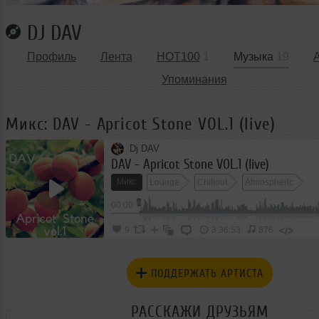
DJ DAV
Профиль
Лента
HOT100
1
Музыка
19
Упоминания
Микс: DAV - Apricot Stone VOL.1 (live)
Dj DAV
DAV - Apricot Stone VOL.1 (live)
Микс
Lounge
Chillout
Atmospheric
00:00
</>
9
3:36:53
876
ПОДДЕРЖАТЬ АРТИСТА
РАССКАЖИ ДРУЗЬЯМ