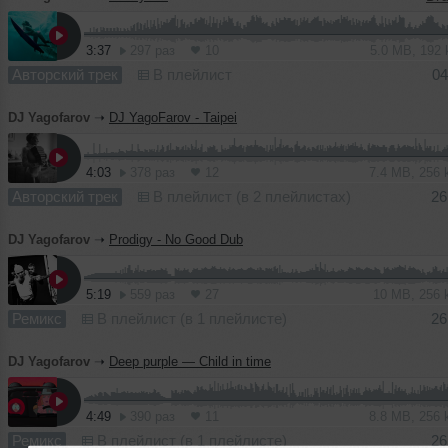
3:37
297 раз
10
5.0 MB, 192
Авторский трек
В плейлист
04
DJ Yagofarov
➝
DJ YagoFarov - Taipei
4:03
378 раз
12
7.4 MB, 256
Авторский трек
В плейлист (в 2 плейлистах)
26
DJ Yagofarov
➝
Prodigy - No Good Dub
5:19
559 раз
27
10 MB, 256
Ремикс
В плейлист (в 1 плейлисте)
26
DJ Yagofarov
➝
Deep purple — Child in time
4:49
390 раз
11
8.8 MB, 256
Ремикс
В плейлист (в 1 плейлисте)
26