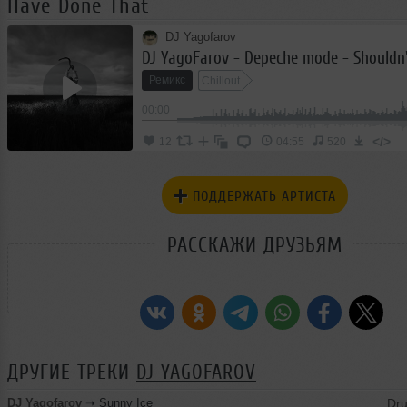
Have Done That
DJ Yagofarov
Ремикс
Chillout
00:00
</>
12
04:55
520
ПОДДЕРЖАТЬ АРТИСТА
РАССКАЖИ ДРУЗЬЯМ
ДРУГИЕ ТРЕКИ
DJ YAGOFAROV
DJ Yagofarov
➝
Sunny Ice