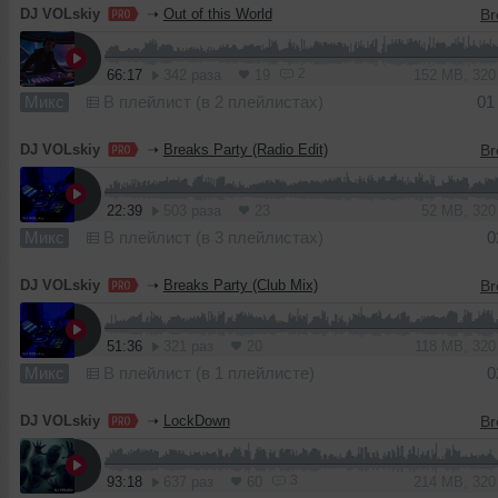
DJ VOLskiy
➝
Out of this World
2
66:17
342 раза
19
152 MB, 32
Микс
В плейлист (в 2 плейлистах)
01
DJ VOLskiy
➝
Breaks Party (Radio Edit)
22:39
503 раза
23
52 MB, 32
Микс
В плейлист (в 3 плейлистах)
0
DJ VOLskiy
➝
Breaks Party (Club Mix)
51:36
321 раз
20
118 MB, 32
Микс
В плейлист (в 1 плейлисте)
0
DJ VOLskiy
➝
LockDown
3
93:18
637 раз
60
214 MB, 32