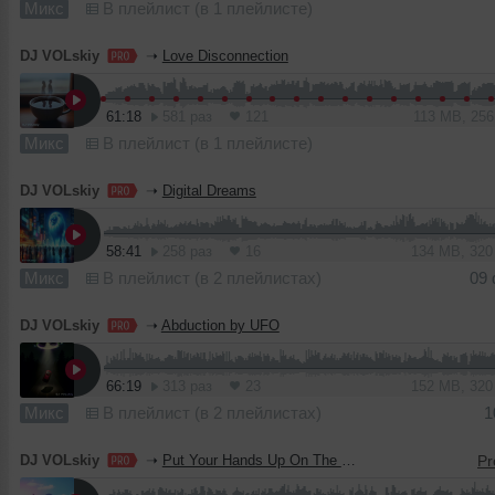
Микс
В плейлист (в 1 плейлисте)
DJ VOLskiy
➝
Love Disconnection
61:18
581 раз
121
113 MB, 25
Микс
В плейлист (в 1 плейлисте)
DJ VOLskiy
➝
Digital Dreams
58:41
258 раз
16
134 MB, 32
Микс
В плейлист (в 2 плейлистах)
09
DJ VOLskiy
➝
Abduction by UFO
66:19
313 раз
23
152 MB, 32
Микс
В плейлист (в 2 плейлистах)
1
DJ VOLskiy
➝
Put Your Hands Up On The Dance Floor