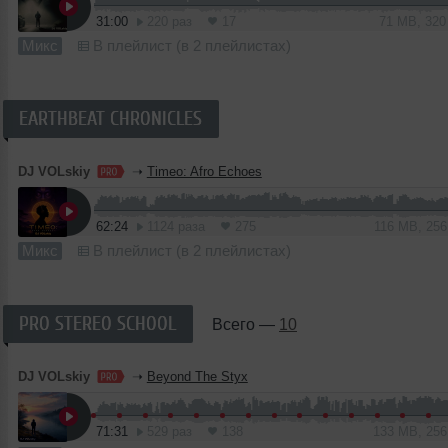
31:00
220 раз
17
71 MB, 32
Микс
В плейлист (в 2 плейлистах)
EARTHBEAT CHRONICLES
DJ VOLskiy
➝
Timeo: Afro Echoes
62:24
1124 раза
275
116 MB, 25
Микс
В плейлист (в 2 плейлистах)
PRO STEREO SCHOOL
Всего —
10
DJ VOLskiy
➝
Beyond The Styx
71:31
529 раз
138
133 MB, 25