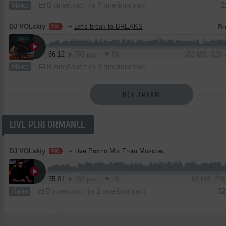
Микс
В плейлист (в 7 плейлистах)
2
DJ VOLskiy
➝
Let's break to BREAKS
66:12
795 раз
59
152 MB, 320
Микс
В плейлист (в 8 плейлистах)
ВСЕ ТРЕКИ
LIVE PERFORMANCE
DJ VOLskiy
➝
Live Promo Mix From Moscow
35:01
196 раз
16
65 MB, 25
Лайв
В плейлист (в 2 плейлистах)
02