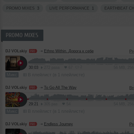
PROMO MIXES
3
LIVE PERFORMANCE
1
EARTHBEAT C
PROMO MIXES
DJ VOLskiy
➝
Ethno Within. Дорога к себе
2
30:03
272 раза
67
56 MB, 25
Микс
В плейлист (в 1 плейлисте)
DJ VOLskiy
➝
To Go All The Way
29:21
305 раз
54
54 MB, 25
Микс
В плейлист (в 1 плейлисте)
DJ VOLskiy
➝
Endless Journey