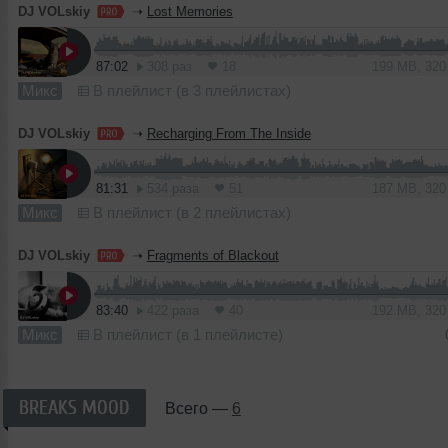
DJ VOLskiy
➝
Lost Memories
87:02
308 раз
18
199 MB, 32
Микс
В плейлист (в 3 плейлистах)
DJ VOLskiy
➝
Recharging From The Inside
81:31
534 раза
51
187 MB, 32
Микс
В плейлист (в 2 плейлистах)
DJ VOLskiy
➝
Fragments of Blackout
83:40
422 раза
40
192 MB, 32
Микс
В плейлист (в 1 плейлисте)
BREAKS MOOD
Всего —
6