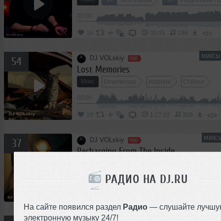
00:00
</>
16
35:01
196
МИКСЫ 
DJ VOLskiy
54
Lost Memories
Микс
Downtempo
Ambient
Chillout
00:00
</>
18
1:27:02
308
МИКСЫ
DJ VOLskiy
37
Recharging From The Inside
Микс
Lounge
Chillout
Ambient
РАДИО НА DJ.RU
00:00
</>
51
1:21:31
534
На сайте появился раздел
Радио
— слушайте лучшу
электронную музыку 24/7!
МИКСЫ И 