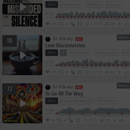
Микс
Downtempo
Ambient
Lounge
00:00
</>
145
1:16:23
596
МИКСЫ 
DJ VOLskiy
18
Love Disconnection
Микс
7
Deep House
Disco House
Ele
00:00
</>
121
1:01:18
581
МИКСЫ 
DJ VOLskiy
77
To Go All The Way
Микс
Breaks (Breakbeat)
Nu Breaks
00:00
</>
54
29:21
305