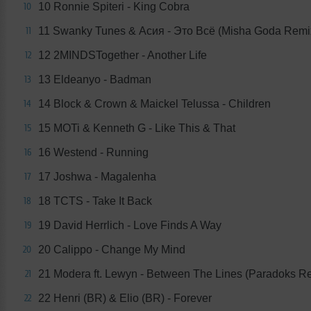
10 Ronnie Spiteri - King Cobra
10
11 Swanky Tunes & Асия - Это Всё (Misha Goda Remi
11
12 2MINDSTogether - Another Life
12
13 Eldeanyo - Badman
13
14 Block & Crown & Maickel Telussa - Children
14
15 MOTi & Kenneth G - Like This & That
15
16 Westend - Running
16
17 Joshwa - Magalenha
17
18 TCTS - Take It Back
18
19 David Herrlich - Love Finds A Way
19
20 Calippo - Change My Mind
20
21 Modera ft. Lewyn - Between The Lines (Paradoks R
21
22 Henri (BR) & Elio (BR) - Forever
22