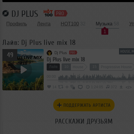
DJ PLUS
Профиль
Лента
HOT100
32
Музыка
58
У
1
Лайв: Dj Plus live mix 18
HOUSE, 
Dj Plus
49
Dj Plus live mix 18
Лайв
10
15
House
Progressive House
00:00
</>
14
1:24:05
372
ПОДДЕРЖАТЬ АРТИСТА
РАССКАЖИ ДРУЗЬЯМ