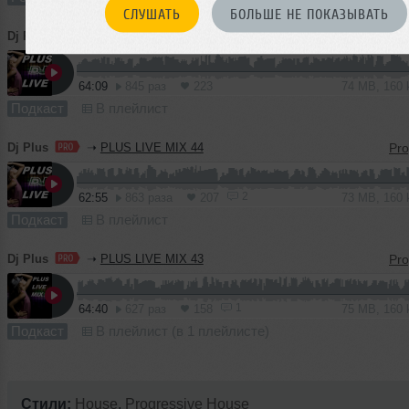
СЛУШАТЬ
БОЛЬШЕ НЕ ПОКАЗЫВАТЬ
Dj Plus
➝
PLUS LIVE MIX 45
64:09
845 раз
223
74 MB, 160
Подкаст
В плейлист
Dj Plus
➝
PLUS LIVE MIX 44
2
62:55
863 раза
207
73 MB, 160
Подкаст
В плейлист
Dj Plus
➝
PLUS LIVE MIX 43
1
64:40
627 раз
158
75 MB, 160
Подкаст
В плейлист (в 1 плейлисте)
Стили:
House
,
Progressive House