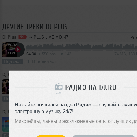
ДРУГИЕ ТРЕКИ
DJ PLUS
Dj Plus
➝
PLUS LIVE MIX 47
64:00
556 раз
143
74 MB, 160
Подкаст
В плейлист
Dj Plus
➝
PLUS LIVE MIX 46
РАДИО НА DJ.RU
63:55
1178 раз
281
74 MB, 160 
Подкаст
В плейлист (в 1 плейлисте)
На сайте появился раздел
Радио
— слушайте лучшу
электронную музыку 24/7!
Dj Plus
➝
Rossie & ATB - Last Breath 9pm (DJ.PLUS MIX )
Микстейпы, лайвы и эксклюзивные сеты от лучших д
6:55
3934 раза
948
8.1 MB, 160 
Ремикс
В плейлист