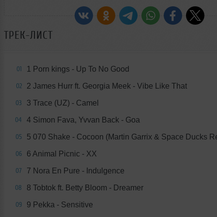
ТРЕК-ЛИСТ
1 Porn kings - Up To No Good
01
2 James Hurr ft. Georgia Meek - Vibe Like That
02
3 Trace (UZ) - Camel
03
4 Simon Fava, Yvvan Back - Goa
04
5 070 Shake - Cocoon (Martin Garrix & Space Ducks R
05
6 Animal Picnic - XX
06
7 Nora En Pure - Indulgence
07
8 Tobtok ft. Betty Bloom - Dreamer
08
9 Pekka - Sensitive
09