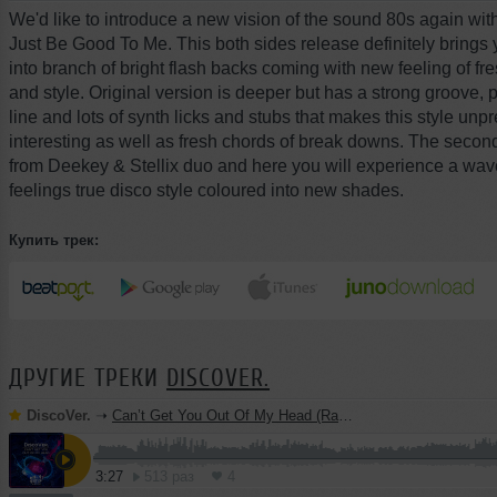
We'd like to introduce a new vision of the sound 80s again wit
Just Be Good To Me. This both sides release definitely brings 
into branch of bright flash backs coming with new feeling of f
and style. Original version is deeper but has a strong groove,
line and lots of synth licks and stubs that makes this style unp
interesting as well as fresh chords of break downs. The seco
from Deekey & Stellix duo and here you will experience a wave
feelings true disco style coloured into new shades.
Купить трек:
ДРУГИЕ ТРЕКИ
DISCOVER.
DiscoVer.
➝
Can’t Get You Out Of My Head (Radio Edit)
3:27
513 раз
4