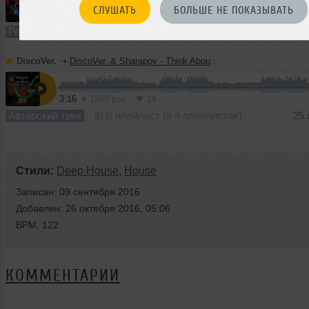
СЛУШАТЬ
БОЛЬШЕ НЕ ПОКАЗЫВАТЬ
3:42
477 раз
4
Ремикс
В плейлист (в 2 плейлистах)
05 
DiscoVer.
➝
DiscoVer. & Sharapov - Think About You (Radio Edit)
3:16
1298 раз
14
Авторский трек
В плейлист (в 4 плейлистах)
25 
Стили:
Deep House
,
House
Записан: 09 сентября 2016
Добавлен: 26 октября 2016, 05:06
BPM: 122
КОММЕНТАРИИ