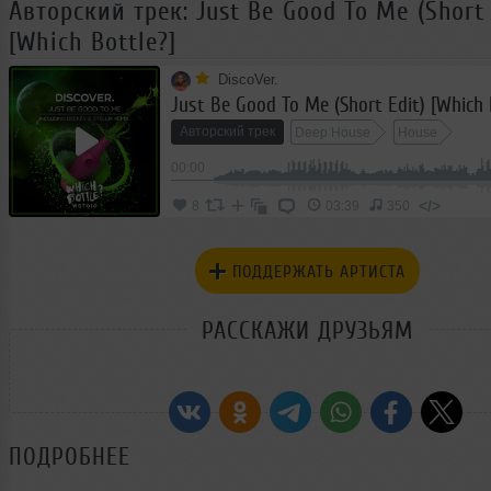
Авторский трек: Just Be Good To Me (Short 
[Which Bottle?]
DiscoVer.
Just Be Good To Me (Short Edit) [Which 
Авторский трек
Deep House
House
00:00
</>
8
03:39
350
ПОДДЕРЖАТЬ АРТИСТА
РАССКАЖИ ДРУЗЬЯМ
ПОДРОБНЕЕ