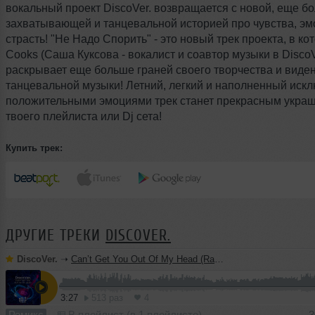
вокальный проект DiscoVer. возвращается с новой, еще б
захватывающей и танцевальной историей про чувства, эм
страсть! "Не Надо Спорить" - это новый трек проекта, в к
Cooks (Саша Куксова - вокалист и соавтор музыки в DiscoV
раскрывает еще больше граней своего творчества и виде
танцевальной музыки! Летний, легкий и наполненный иск
положительными эмоциями трек станет прекрасным укра
твоего плейлиста или Dj сета!
Купить трек:
ДРУГИЕ ТРЕКИ
DISCOVER.
DiscoVer.
➝
Can’t Get You Out Of My Head (Radio Edit)
3:27
513 раз
4
Ремикс
В плейлист (в 1 плейлисте)
3