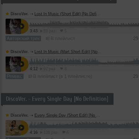
DiscoVer.
➝
Lost In Music (Short Edit) [No Definition]
3:43
59 раз
5
Авторский трек
В плейлист
29
DiscoVer.
➝
Lost In Music (Mart Short Edit) [No Definition]
4:12
97 раз
6
Ремикс
В плейлист (в 1 плейлисте)
29
DiscoVer. - Every Single Day [No Definition]
DiscoVer.
➝
Every Single Day (Short Edit) [No Definition]
4:16
108 раз
6