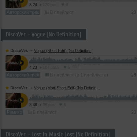
3:24
120 раз
6
Авторский трек
В плейлист
29
DiscoVer. - Vogue [No Definition]
DiscoVer.
➝
Vogue (Short Edit) [No Definition]
1
4:23
104 раза
5
Авторский трек
В плейлист (в 1 плейлисте)
29
DiscoVer.
➝
Vogue (Mart Short Edit) [No Definition]
3:46
96 раз
6
Ремикс
В плейлист
29
DiscoVer. - Lost In Music Lost [No Definition]