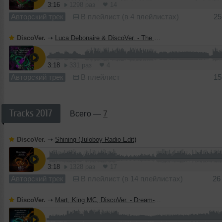
3:16
1298 раз
14
Авторский трек
В плейлист (в 4 плейлистах)
25
DiscoVer.
➝
Luca Debonaire & DiscoVer. - The Only Way Is Up (Radio Edit)
3:18
331 раз
4
Авторский трек
В плейлист
15
Tracks 2017
Всего —
7
DiscoVer.
➝
Shining (Juloboy Radio Edit)
3:18
1328 раз
17
Авторский трек
В плейлист (в 14 плейлистах)
26
DiscoVer.
➝
Mart, King MC, DiscoVer. - Dream-N-Night (NerveStrain, Rio Dela Duna & Deekey Radio Edit)