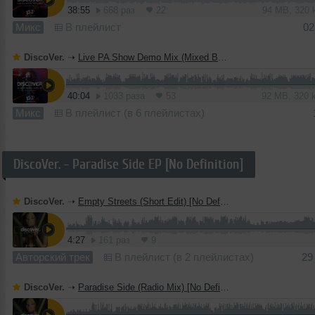
38:55
668 раз
22
94 MB, 320
Микс
В плейлист
02
DiscoVer.
➝
Live PA Show Demo Mix (Mixed By Mart)
40:04
1033 раза
53
92 MB, 320
Микс
В плейлист (в 6 плейлистах)
DiscoVer. - Paradise Side EP [No Definition]
DiscoVer.
➝
Empty Streets (Short Edit) [No Definition]
4:27
161 раз
9
Авторский трек
В плейлист (в 2 плейлистах)
29
DiscoVer.
➝
Paradise Side (Radio Mix) [No Definition]