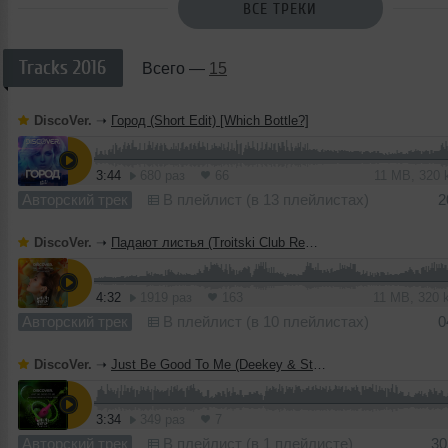
ВСЕ ТРЕКИ
Tracks 2016
Всего —
15
DiscoVer.
➝
Город (Short Edit) [Which Bottle?]
3:44
680 раз
66
11 MB, 320
Авторский трек
В плейлист (в 13 плейлистах)
2
DiscoVer.
➝
Падают листья (Troitski Club Remix) [Which Bottle?]
4:32
1919 раз
163
11 MB, 320
Авторский трек
В плейлист (в 10 плейлистах)
0
DiscoVer.
➝
Just Be Good To Me (Deekey & Stellix Remix) [Which Bottle?]
3:34
349 раз
7
Авторский трек
В плейлист (в 1 плейлисте)
30