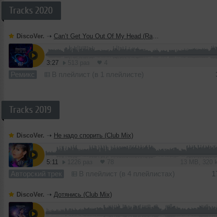
Tracks 2020
DiscoVer.
➝
Can’t Get You Out Of My Head (Radio Edit)
3:27
513 раз
4
Ремикс
В плейлист (в 1 плейлисте)
Tracks 2019
DiscoVer.
➝
Не надо спорить (Club Mix)
5:11
1226 раз
78
13 MB, 320
Авторский трек
В плейлист (в 4 плейлистах)
1
DiscoVer.
➝
Дотянись (Club Mix)