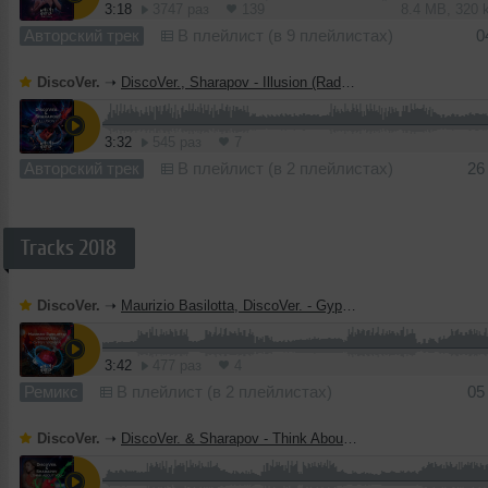
3:18
3747 раз
139
8.4 MB, 320
Авторский трек
В плейлист (в 9 плейлистах)
0
DiscoVer.
➝
DiscoVer., Sharapov - Illusion (Radio Edit).mp3
3:32
545 раз
7
Авторский трек
В плейлист (в 2 плейлистах)
26
Tracks 2018
DiscoVer.
➝
Maurizio Basilotta, DiscoVer. - Gypsy Woman (Radio Edit)
3:42
477 раз
4
Ремикс
В плейлист (в 2 плейлистах)
05
DiscoVer.
➝
DiscoVer. & Sharapov - Think About You (Radio Edit)