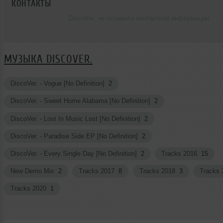
КОНТАКТЫ
DiscoVer. не оставила контактной информации.
МУЗЫКА DISCOVER.
DiscoVer. - Vogue [No Definition]
2
DiscoVer. - Sweet Home Alabama [No Definition]
2
DiscoVer. - Lost In Music Lost [No Definition]
2
DiscoVer. - Paradise Side EP [No Definition]
2
DiscoVer. - Every Single Day [No Definition]
2
Tracks 2016
15
New Demo Mix
2
Tracks 2017
8
Tracks 2018
3
Tracks
Tracks 2020
1