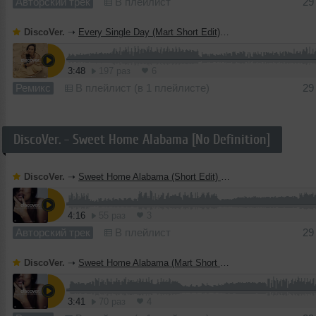
Авторский трек
В плейлист
29
DiscoVer.
➝
Every Single Day (Mart Short Edit) [No Definition]
3:48
197 раз
6
Ремикс
В плейлист (в 1 плейлисте)
29
DiscoVer. - Sweet Home Alabama [No Definition]
DiscoVer.
➝
Sweet Home Alabama (Short Edit) [No Definition]
4:16
55 раз
3
Авторский трек
В плейлист
29
DiscoVer.
➝
Sweet Home Alabama (Mart Short Edit) [No Definition]
3:41
70 раз
4