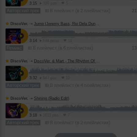
3:15
399 раз
5
Авторский трек
В плейлист (в 2 плейлистах)
21
DiscoVer.
➝
Jump (Jeremy Bass, Rio Dela Duna & Deekey Radio Edit) [Which Bottle?]
3:14
644 раза
11
Ремикс
В плейлист (в 6 плейлистах)
13
DiscoVer.
➝
DiscoVer. & Mart - The Rhythm Of The Night (Juloboy Radio Edit) [Which Bottle?]
3:32
547 раз
10
Авторский трек
В плейлист (в 4 плейлистах)
DiscoVer.
➝
Shining (Radio Edit)
3:18
1011 раз
7
Авторский трек
В плейлист (в 2 плейлистах)