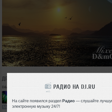
ДРУГИЕ ТРЕКИ
D&MON
РАДИО НА DJ.RU
D&mON
➝
SEVA100POL!X
На сайте появился раздел
Радио
— слушайте лучшу
76:30
382 раза
27
175 MB, 320
электронную музыку 24/7!
Микс
В плейлист (в 1 плейлисте)
1