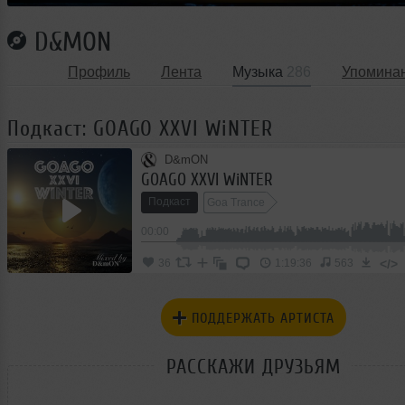
D&MON
Профиль
Лента
Музыка
286
Упомина
Подкаст: GOAGO XXVI WiNTER
D&mON
GOAGO XXVI WiNTER
Подкаст
Goa Trance
00:00
</>
36
1:19:36
563
ПОДДЕРЖАТЬ АРТИСТА
РАССКАЖИ ДРУЗЬЯМ