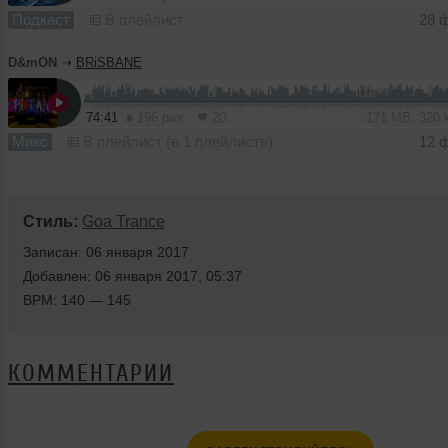
Подкаст
В плейлист
28 
D&mON
➝
BRiSBANE
74:41
196 раз
20
171 MB, 320
Микс
В плейлист (в 1 плейлисте)
12 
Стиль:
Goa Trance
Записан: 06 января 2017
Добавлен: 06 января 2017, 05:37
BPM: 140 — 145
КОММЕНТАРИИ