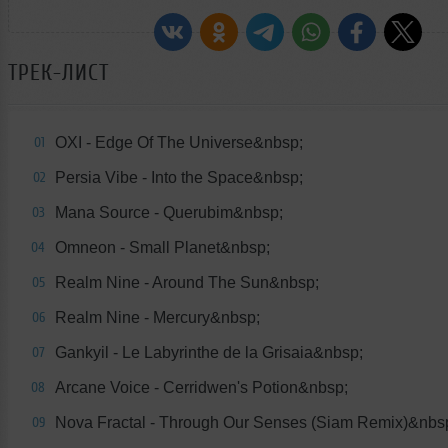
ТРЕК-ЛИСТ
OXI - Edge Of The Universe&nbsp;
01
Persia Vibe - Into the Space&nbsp;
02
Mana Source - Querubim&nbsp;
03
Omneon - Small Planet&nbsp;
04
Realm Nine - Around The Sun&nbsp;
05
Realm Nine - Mercury&nbsp;
06
Gankyil - Le Labyrinthe de la Grisaia&nbsp;
07
Arcane Voice - Cerridwen's Potion&nbsp;
08
Nova Fractal - Through Our Senses (Siam Remix)&nbs
09