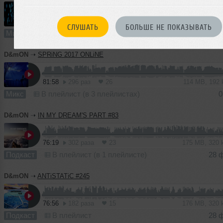
72:22
306 раз
25
101 MB, 192
СЛУШАТЬ
БОЛЬШЕ НЕ ПОКАЗЫВАТЬ
Микс
В плейлист (в 1 плейлисте)
1
D&mON
➝
SPRiNG 2017 ONLiNE
81:58
296 раз
26
114 MB, 192
Микс
В плейлист (в 3 плейлистах)
0
D&mON
➝
IN MY DREAM'S PART #83
76:19
302 раза
23
175 MB, 320
Подкаст
В плейлист (в 1 плейлисте)
28 
D&mON
➝
ANTiSTATiC #245
76:56
182 раза
15
176 MB, 320
Подкаст
В плейлист
28 