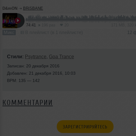
D&mON
➝
BRiSBANE
74:41
196 раз
20
171 MB, 320
Микс
В плейлист (в 1 плейлисте)
12 
Стили:
Psytrance
,
Goa Trance
Записан: 20 декабря 2016
Добавлен: 21 декабря 2016, 10:03
BPM: 135 — 142
КОММЕНТАРИИ
ЗАРЕГИСТРИРУЙТЕСЬ