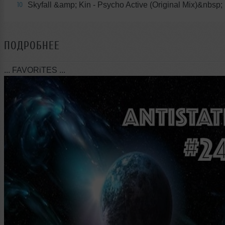
Skyfall &amp; Kin - Psycho Active (Original Mix)&nbsp;
10
ПОДРОБНЕЕ
... FAVORiTES ...