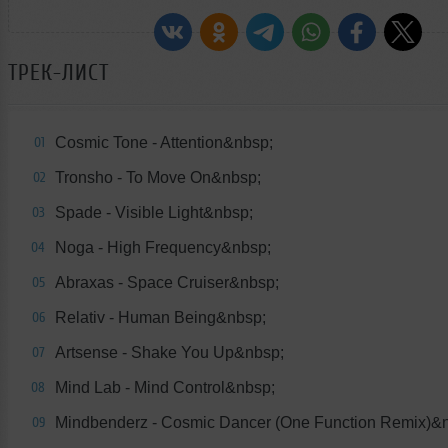
ТРЕК-ЛИСТ
Cosmic Tone - Attention&nbsp;
01
Tronsho - To Move On&nbsp;
02
Spade - Visible Light&nbsp;
03
Noga - High Frequency&nbsp;
04
Abraxas - Space Cruiser&nbsp;
05
Relativ - Human Being&nbsp;
06
Artsense - Shake You Up&nbsp;
07
Mind Lab - Mind Control&nbsp;
08
Mindbenderz - Cosmic Dancer (One Function Remix)&
09