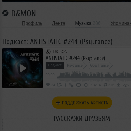
D&MON
Профиль
Лента
Музыка
286
Упомина
Подкаст: ANTiSTATiC #244 (Psytrance)
D&mON
ANTiSTATiC #244 (Psytrance)
Подкаст
Psytrance
Goa Trance
00:00
</>
24
1:14:14
316
ПОДДЕРЖАТЬ АРТИСТА
РАССКАЖИ ДРУЗЬЯМ