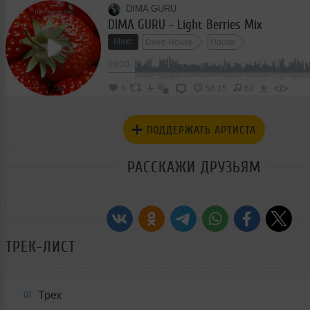
DIMA GURU
DIMA GURU - Light Berries Mix
Микс
Deep House
House
00:00
</>
6
56:15
63
ПОДДЕРЖАТЬ АРТИСТА
РАССКАЖИ ДРУЗЬЯМ
ТРЕК-ЛИСТ
Трек
01