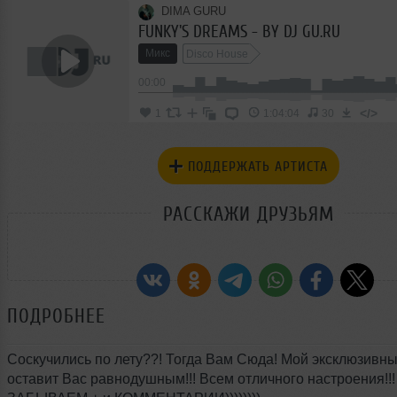
DIMA GURU
FUNKY'S DREAMS - BY DJ GU.RU
Микс
Disco House
00:00
</>
1
1:04:04
30
ПОДДЕРЖАТЬ АРТИСТА
РАССКАЖИ ДРУЗЬЯМ
ПОДРОБНЕЕ
Соскучились по лету??! Тогда Вам Сюда! Мой эксклюзивны
оставит Вас равнодушным!!! Всем отличного настроения!!