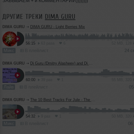
ЗАБЫВАЕМ + и КОММЕНТАРИИ))))))))
ДРУГИЕ ТРЕКИ
DIMA GURU
DIMA GURU
➝
DIMA GURU - Light Berries Mix
56:15
63 раза
6
52 MB, 128
Микс
В плейлист
24 с
DIMA GURU
➝
Dj Guru (Dmitry Alasheev) and Dj Stas Kolesnikov - Disco Funk House Mix 3
60:00
39 раз
1
55 MB, 320
Лайв
В плейлист
05
DIMA GURU
➝
The 10 Best Tracks For Jule - The Mixed By Dj Guru ( Dmitry Alasheev )
54:32
9 раз
1
50 MB, 320
Микс
В плейлист
06